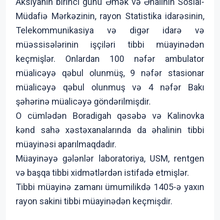
Aksiyanın birinci günü Əmək və Əhalinin Sosial-
Müdafiə Mərkəzinin, rayon Statistika idarəsinin,
Telekommunikasiya və digər idarə və
müəssisələrinin işçiləri tibbi müayinədən
keçmişlər. Onlardan 100 nəfər ambulator
müalicəyə qəbul olunmüş, 9 nəfər stasionar
müalicəyə qəbul olunmuş və 4 nəfər Bakı
şəhərinə müalicəyə göndərilmişdir.
O cümlədən Boradigah qəsəbə və Kalinovka
kənd sahə xəstəxanalarında da əhalinin tibbi
müayinəsi aparılmaqdadır.
Müayinəyə gələnlər laboratoriya, USM, rentgen
və başqa tibbi xidmətlərdən istifadə etmişlər.
Tibbi müayinə zamanı ümumilikdə 1405-ə yaxın
rayon sakini tibbi müayinədən keçmişdir.