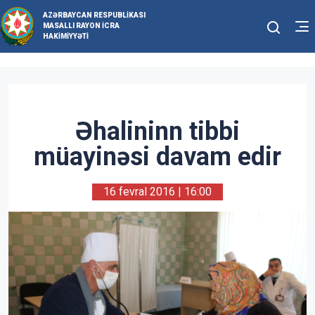
AZƏRBAYCAN RESPUBLIKASI
MASALLI RAYON İCRA
HAKIMIYYƏTI
Əhalininn tibbi
müayinəsi davam edir
16 fevral 2016 | 16:00