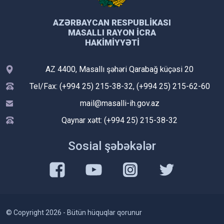
AZƏRBAYCAN RESPUBLIKASI
MASALLI RAYON İCRA
HAKIMIYYƏTI
AZ 4400, Masallı şəhəri Qarabağ küçəsi 20
Tel/Fax: (+994 25) 215-38-32, (+994 25) 215-62-60
mail@masalli-ih.gov.az
Qaynar xətt: (+994 25) 215-38-32
Sosial şəbəkələr
© Copyright 2026 - Bütün hüquqlar qorunur