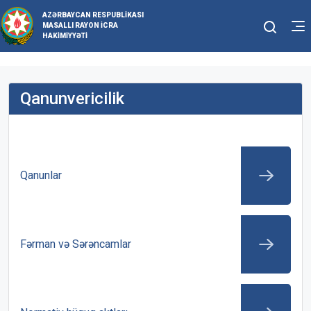
AZƏRBAYCAN RESPUBLIKASI
MASALLI RAYON İCRA
HAKIMIYYƏTI
Qanunvericilik
Qanunlar
Fərman və Sərəncamlar