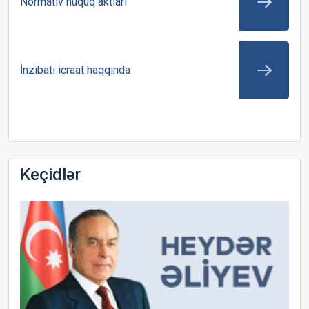
Normativ hüquq aktları
İnzibati icraat haqqında
Keçidlər