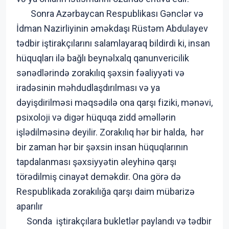
Sonra Azərbaycan Respublikası Gənclər və
İdman Nazirliyinin əməkdaşı Rüstəm Abdulayev
tədbir iştirakçılarını salamlayaraq bildirdi ki, insan
hüquqları ilə bağlı beynəlxalq qanunvericilik
sənədlərində zorakılıq şəxsin fəaliyyəti və
iradəsinin məhdudlaşdırılması və ya
dəyişdirilməsi məqsədilə ona qarşı fiziki, mənəvi,
psixoloji və digər hüquqa zidd əməllərin
işlədilməsinə deyilir. Zorakılıq hər bir halda, hər
bir zaman hər bir şəxsin insan hüquqlarının
tapdalanması şəxsiyyətin əleyhinə qarşı
törədilmiş cinayət deməkdir. Ona görə də
Respublikada zorakılığa qarşı daim mübarizə
aparılır
Sonda iştirakçılara bukletlər paylandı və tədbir