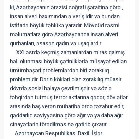
ki, Azərbaycanın ərazisi coğrafi şəraitinə görə ,
insan alveri baxımından əlverişlidir və bundan
istifadə böyük təhlükə yaradır. Mövcüd rəsmi
məlumatlara görə Azərbaycanda insan alveri
qurbanları, əsasən qadın və uşaqlardır.
XXI əsrdə keçmiş zamanlardan miras qalmış
həll olunması böyük çətinliklərlə müşayət edilən
ümümbəşəri problemlərdən biri zorakılıq
problemidir. Dərin kökləri olan zorakılıq müasir
dövrdə sosial bəlaya çevrilmişdir və sözlə
təhqirdən tutmuş terror aktlarına qədər, dövlətlər
arasında baş verən müharibələrdə təzahur edir,
qəddarlıq səviyyəsinə görə ağır və ya daha ağır
cinayətlərin törədilməsinə gətirib çıxarır.
Azərbaycan Respublikası Daxili İşlər