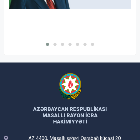
AZƏRBAYCAN RESPUBLIKASI
MASALLI RAYON İCRA
HAKIMIYYƏTI
AZ 4400, Masallı şəhəri Qarabağ küçəsi 20