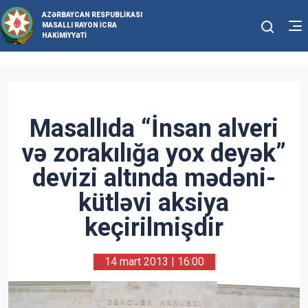
AZƏRBAYCAN RESPUBLIKASI
MASALLI RAYON İCRA
HAKIMIYYƏTI
Masallıda “İnsan alveri
və zorakılığa yox deyək”
devizi altında mədəni-
kütləvi aksiya
keçirilmişdir
14 mart 2013 | 16:00