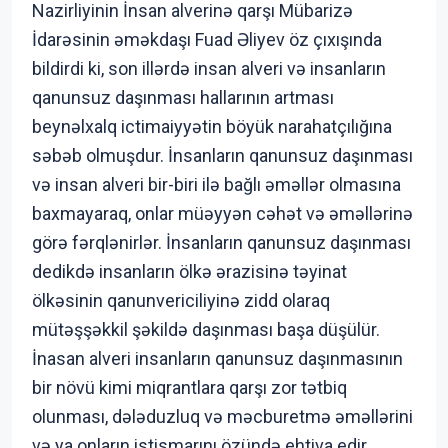
Nazirliyinin İnsan alverinə qarşı Mübarizə
İdarəsinin əməkdaşı Fuad Əliyev öz çıxışında
bildirdi ki, son illərdə insan alveri və insanların
qanunsuz daşınması hallarının artması
beynəlxalq ictimaiyyətin böyük narahatçılığına
səbəb olmuşdur. İnsanların qanunsuz daşınması
və insan alveri bir-biri ilə bağlı əməllər olmasına
baxmayaraq, onlar müəyyən cəhət və əməllərinə
görə fərqlənirlər. İnsanların qanunsuz daşınması
dedikdə insanların ölkə ərazisinə təyinat
ölkəsinin qanunvericiliyinə zidd olaraq
mütəşşəkkil şəkildə daşınması başa düşülür.
İnasan alveri insanların qanunsuz daşınmasının
bir növü kimi miqrantlara qarşı zor tətbiq
olunması, dələduzluq və məcburetmə əməllərini
və ya onların istismarını özündə ehtiva edir.