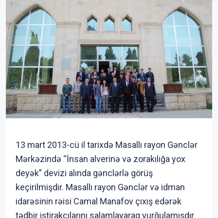
13 mart 2013-cü il tarixdə Masallı rayon Gənclər
Mərkəzində “İnsan alverinə və zorakılığa yox
deyək” devizi alında gənclərlə görüş
keçirilmişdir. Masallı rayon Gənclər və idman
idarəsinin rəisi Camal Manafov çıxış edərək
tədbir iştirakçılarını salamlayaraq vurğulamışdır