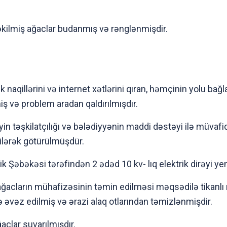
əkilmiş ağaclar budanmış və rənglənmişdir.
k naqillərini və internet xətlərini qıran, həmçinin yolu b
miş və problem aradan qaldırılmışdır.
n təşkilatçılığı və bələdiyyənin maddi dəstəyi ilə müvafi
silərək götürülmüşdür.
ik Şəbəkəsi tərəfindən 2 ədəd 10 kv- lıq elektrik dirəyi ye
ğacların mühafizəsinin təmin edilməsi məqsədilə tikanlı mə
 ilə əvəz edilmiş və ərazi alaq otlarından təmizlənmişdir.
aclar suvarılmışdır.