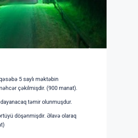
 qəsəbə 5 saylı məktəbin
 məhcər çəkilmişdir. (900 manat).
ə dayanacaq təmir olunmuşdur.
rtüyü döşənmişdir. Əlavə olaraq
t)