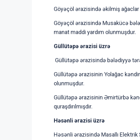
Göyəçöl ərazisində əkilmiş ağaclar 
Göyəçöl ərazisində Musakücə bələd
manat maddi yardım olunmuşdur.
Güllütəpə ərazisi üzrə
Güllütəpə ərazisində bələdiyyə tər
Güllütəpə ərazisinin Yolağac kəndin
olunmuşdur.
Güllütəpə ərazisinin Əmirtürbə kə
quraşdırılmışdır.
Həsənli ərazisi üzrə
Həsənli ərazisində Masallı Elektrik