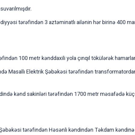
suvarılmışdır.
iyyəsi tərəfindən 3 aztəminatlı ailənin hər birinə 400 
əfindən 100 metr kənddaxili yola çınqıl tökülərək hamarl
də Masallı Elektrik Şəbəkəsi tərəfindən transformatordan ç
ndində kənd sakinləri tərəfindən 1700 metr məsafədə küç
 Şəbəkəsi tərəfindən Həsənli kəndindən Təkdam kəndinə 10 