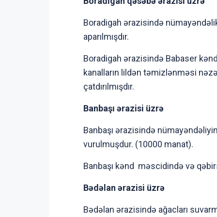
Boradigah qəsəbə ərazisi üzrə
Boradigah ərazisində nümayəndəlik 
aparılmışdır.
Boradigah ərazisində Babaser kən
kanalların lildən təmizlənməsi nəzə
çatdırılmışdır.
Banbaşı ərazisi üzrə
Banbaşı ərazisində nümayəndəliyin 
vurulmuşdur. (10000 manat).
Banbaşı kənd məscidində və qəbirsan
Bədəlan ərazisi üzrə
Bədəlan ərazisində ağacları suvar