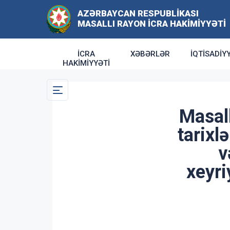
AZƏRBAYCAN RESPUBLIKASI
MASALLI RAYON İCRA HAKIMIYYƏTI
İCRA
XƏBƏRLƏR
İQTISADIY
HAKIMIYYƏTI
Masal
tarixl
v
xeyri