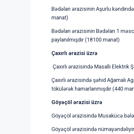
Bədəlan ərazisinin Aşurlu kəndində 
manat)
Bədəlan ərazisinin Bədəlan 1 məsc
paylanılmışdır (18100 manat)
Çaxırlı ərazisi üzrə
Çaxırlı ərazisində Masallı Elektrik
Çaxırlı ərazisində şəhid Ağamalı A
tökülərək hamarlanmışdır (440 man
Göyəçöl ərazisi üzrə
Göyəçöl ərazisində Musakücə bələd
Göyəçöl ərazisində nümayəndəliyin