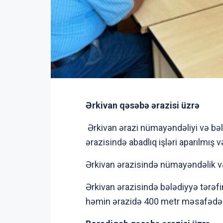
Ərkivan
qəsəbə
ərazisi üzrə
Ərkivan ərazi nümayəndəliyi və bəl
ərazisində abadlıq işləri aparılmış
Ərkivan ərazisində nümayəndəlik v
Ərkivan ərazisində bələdiyyə tərəf
həmin ərazidə 400 metr məsafədə su