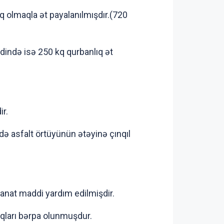
kq olmaqla ət payalanılmışdır.(720
ində isə 250 kq qurbanlıq ət
ir.
ə asfalt örtüyünün ətəyinə çınqıl
anat maddi yardım edilmişdir.
qları bərpa olunmuşdur.