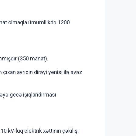
manat olmaqla ümumilikdə 1200
anmışdır (350 manat).
ıxan ayrıcın dirəyi yenisi ilə əvəz
əyə gecə işıqlandırması
kV-luq elektrik xəttinin çəkilişi