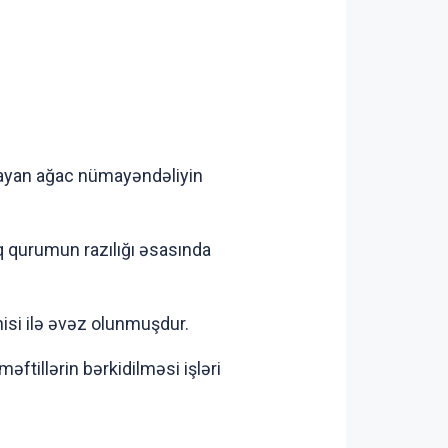
ağlayan ağac nümayəndəliyin
q qurumun razılığı əsasında
nisi ilə əvəz olunmuşdur.
ftillərin bərkidilməsi işləri