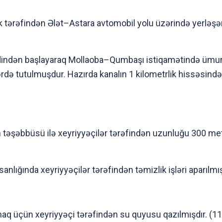
tərəfindən Ələt–Astara avtomobil yolu üzərində yerləşən 
dindən başlayaraq Mollaoba–Qumbaşı istiqamətində ümum
rdə tutulmuşdur. Hazırda kanalın 1 kilometrlik hissəsində
təşəbbüsü ilə xeyriyyəçilər tərəfindən uzunluğu 300 met
lığında xeyriyyəçilər tərəfindən təmizlik işləri aparılmı
maq üçün xeyriyyəçi tərəfindən su quyusu qazılmışdır. (1