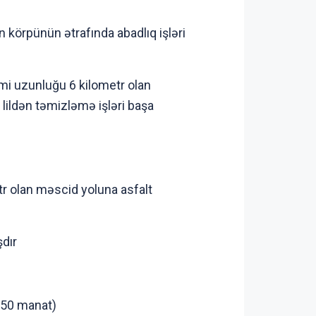
körpünün ətrafında abadlıq işləri
i uzunluğu 6 kilometr olan
 lildən təmizləmə işləri başa
r olan məscid yoluna asfalt
şdır
150 manat)