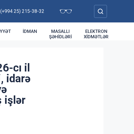
: (+994 25) 215-38-32
YYƏT
İDMAN
MASALLI
ELEKTRON
ŞƏHIDLƏRI
XIDMƏTLƏR
-cı il
, idarə
və
 işlər