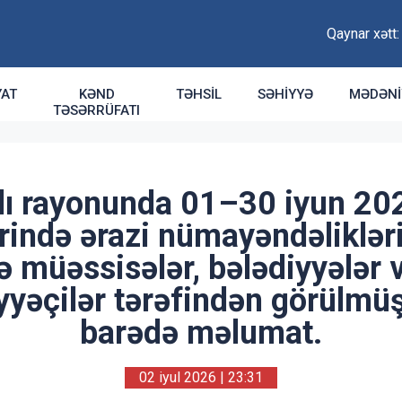
Qaynar xətt
YAT
KƏND
TƏHSIL
SƏHIYYƏ
MƏDƏNI
TƏSƏRRÜFATI
lı rayonunda 01–30 iyun 2026
ərində ərazi nümayəndəlikləri
ə müəssisələr, bələdiyyələr 
yyəçilər tərəfindən görülmüş
barədə məlumat.
02 iyul 2026 | 23:31