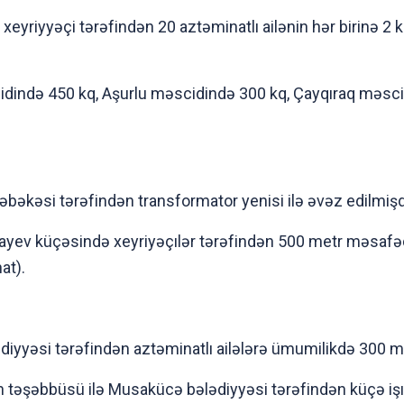
xeyriyyəçi tərəfindən 20 aztəminatlı ailənin hər birinə 2 
idində 450 kq, Aşurlu məscidində 300 kq, Çayqıraq məscid
 Şəbəkəsi tərəfindən transformator yenisi ilə əvəz edilmişd
gayev küçəsində xeyriyəçılər tərəfindən 500 metr məsafəd
at).
iyyəsi tərəfindən aztəminatlı ailələrə ümumilikdə 300 m
 təşəbbüsü ilə Musakücə bələdiyyəsi tərəfindən küçə işı