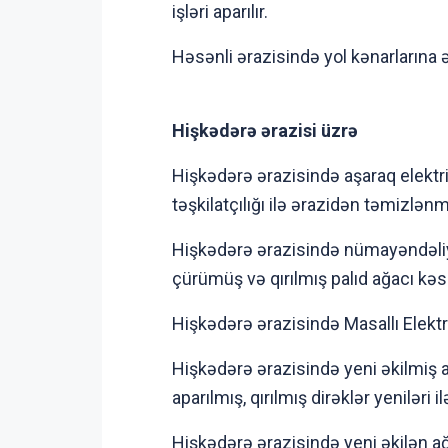
işləri aparılır.
Həsənli ərazisində yol kənarlarına 
Hişkədərə ərazisi üzrə
Hişkədərə ərazisində aşaraq elektri
təşkilatçılığı ilə ərazidən təmizlən
Hişkədərə ərazisində nümayəndəliyi
çürümüş və qırılmış palıd ağacı kə
Hişkədərə ərazisində Masallı Elektr
Hişkədərə ərazisində yeni əkilmiş a
aparılmış, qırılmış dirəklər yeniləri
Hişkədərə ərazisində yeni əkilən ağ