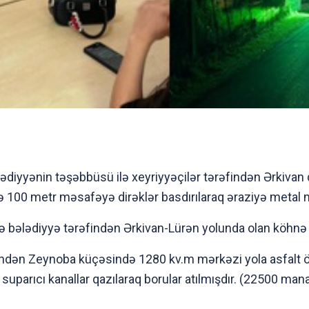
ədiyyənin təşəbbüsü ilə xeyriyyəçilər tərəfindən Ərkivan
 və 100 metr məsafəyə dirəklər basdırılaraq əraziyə metal
ə bələdiyyə tərəfindən Ərkivan-Lürən yolunda olan köhn
indən Zeynoba küçəsində 1280 kv.m mərkəzi yola asfalt ö
parıcı kanallar qazılaraq borular atılmışdır. (22500 mana