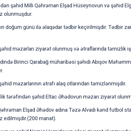
ndən şəhid Milli Qəhrəman Elşad Hüseynovun və şəhid Elgü
vəz olunmuşdur.
nın doğum günü ilə əlaqədar tədbir keçirilmişdir. Tədbir za
əhid məzarları ziyarət olunmuş və ətraflarında təmizlik işl
ndində Birinci Qarabağ müharibəsi şəhidi Abışov Məhəmm
r.
şəhid məzarlarının ətrafı alaq otlarından təmizlənmişdir.
ik tərəfindən şəhid Eltac Əhədovun məzarı ziyarət olun
 Qəhrəman Elşad Əhədov adına Təzə Alvadı kənd futbol st
əz edilmişdir.(200 manat).