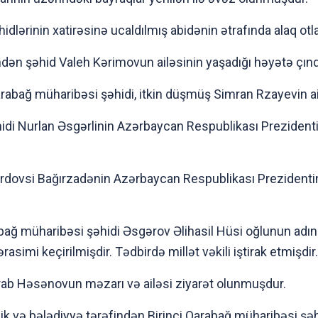
lərinin xatirəsinə ucaldılmış abidənin ətrafında alaq otla
ndən şəhid Valeh Kərimovun ailəsinin yaşadığı həyətə çınq
rabağ müharibəsi şəhidi, itkin düşmüş Simran Rzayevin ail
əhidi Nurlan Əsgərlinin Azərbaycan Respublikası Prezident
Firdovsi Bağırzadənin Azərbaycan Respublikası Prezidenti
bağ müharibəsi şəhidi Əsgərov Əlihasil Hüsi oğlunun adı
asimi keçirilmişdir. Tədbirdə millət vəkili iştirak etmişdir.
rab Həsənovun məzarı və ailəsi ziyarət olunmuşdur.
 və bələdiyyə tərəfindən Birinci Qarabağ müharibəsi şə