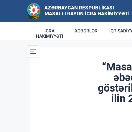
AZƏRBAYCAN RESPUBLIKASI
MASALLI RAYON İCRA HAKIMIYYƏTI
İCRA
XƏBƏRLƏR
İQTISADIY
HAKIMIYYƏTI
“Masal
əbəd
göstəri
ilin