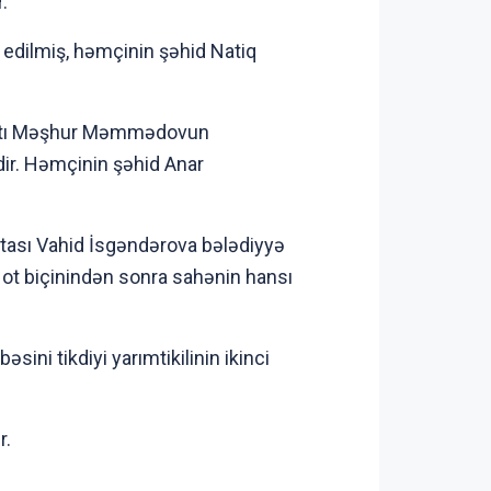
.
 edilmiş, həmçinin şəhid Natiq
putatı Məşhur Məmmədovun
dir. Həmçinin şəhid Anar
tası Vahid İsgəndərova bələdiyyə
ı ot biçinindən sonra sahənin hansı
ini tikdiyi yarımtikilinin ikinci
r.