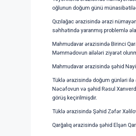
oğlunun doğum günü münasibətilə 
Qızılağac ərazisində ərazi nümayənd
səhhətində yaranmış problemlə əla
Mahmudavar ərazisində Birinci Qar
Məmmədovun ailələri ziyarət olun
Mahmudavar ərazisində şəhid Nayib
Tüklə ərazisində doğum günləri ilə
Nəcəfovun və şəhid Rəsul Xanverdiy
görüş keçirilmişdir.
Tüklə ərazisində Şəhid Zəfər Xəlil
Qarğalıq ərazisində şəhid Elşən Qa