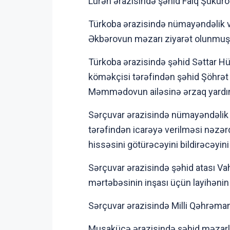
Lürən ərazisində şəhid Faiq Şükür
Türkoba ərazisində nümayəndəlik və
Əkbərovun məzarı ziyarət olunmuş
Türkoba ərazisində şəhid Səttar H
köməkçisi tərəfindən şəhid Şöhrət 
Məmmədovun ailəsinə ərzaq yardım
Sərçuvar ərazisində nümayəndəlik 
tərəfindən icarəyə verilməsi nəzərd
hissəsini götürəcəyini bildirəcəyini
Sərçuvar ərazisində şəhid atası Vahi
mərtəbəsinin inşası üçün layihənin
Sərçuvar ərazisində Milli Qəhrəman
Musakücə ərazisində şəhid məzarlar