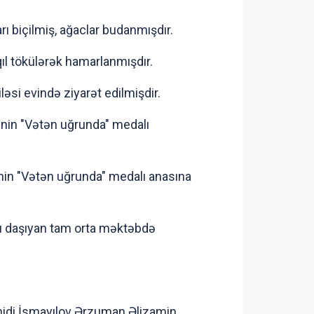
rı biçilmiş, ağaclar budanmışdır.
ıl tökülərək hamarlanmışdır.
əsi evində ziyarət edilmişdir.
inin "Vətən uğrunda" medalı
nin "Vətən uğrunda" medalı anasına
nı daşıyan tam orta məktəbdə
hidi İsmayılov Ərzuman Əlizamin