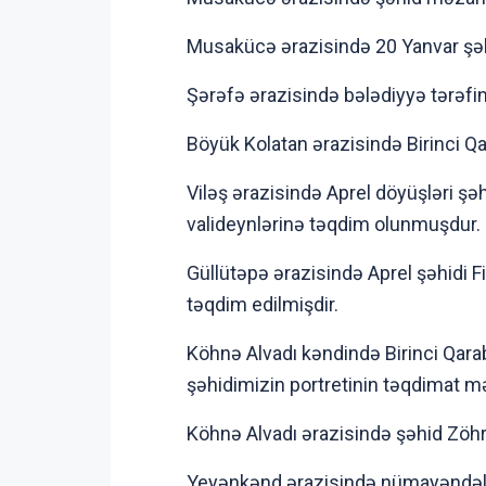
Musakücə ərazisində 20 Yanvar şəhid
Şərəfə ərazisində bələdiyyə tərəfi
Böyük Kolatan ərazisində Birinci Qa
Viləş ərazisində Aprel döyüşləri ş
valideynlərinə təqdim olunmuşdur.
Güllütəpə ərazisində Aprel şəhidi 
təqdim edilmişdir.
Köhnə Alvadı kəndində Birinci Qara
şəhidimizin portretinin təqdimat mər
Köhnə Alvadı ərazisində şəhid Zöh
Yeyənkənd ərazisində nümayəndəlik