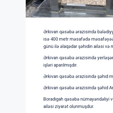
Ərkivan qəsəbə ərazisində bələdiy
isə 400 metr məsafədə məsafəyəə ç
günü ilə əlaqədar şəhidin ailəsi və
Ərkivan qəsəbə ərazisində yerləşən Ş
işləri aparılmışdır.
Ərkivan qəsəbə ərazisində şəhid məz
Ərkivan qəsəbə ərazisində şəhid A
Boradigah qəsəbə nümayəndəliyi v
ailəsi ziyarət olunmuşdur.