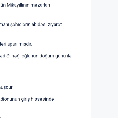
n Mikayıllının məzarları
manı şəhidlərin abidəsi ziyarət
əri aparılmışdır.
əd Əlinəğı oğlunun doğum günü ilə
muşdur.
adionunun giriş hissəsində