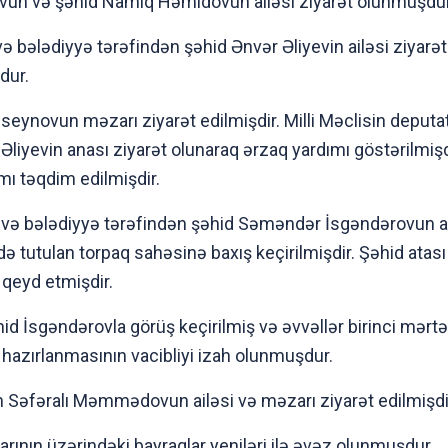
ovun və şəhid Namiq Həmidovun ailəsi ziyarət olunmuşdur
 bələdiyyə tərəfindən şəhid Ənvər Əliyevin ailəsi ziyarət
dur.
üseynovun məzarı ziyarət edilmişdir. Milli Məclisin de
Əliyevin anası ziyarət olunaraq ərzaq yardımı göstərilmiş
ı təqdim edilmişdir.
və bələdiyyə tərəfindən şəhid Səməndər İsgəndərovun a
ə tutulan torpaq sahəsinə baxış keçirilmişdir. Şəhid atas
 qeyd etmişdir.
d İsgəndərovla görüş keçirilmiş və əvvəllər birinci mərtəbəs
 hazırlanmasının vacibliyi izah olunmuşdur.
 Səfəralı Məmmədovun ailəsi və məzarı ziyarət edilmişdi
ının üzərindəki bayraqlar yeniləri ilə əvəz olunmuşdur.