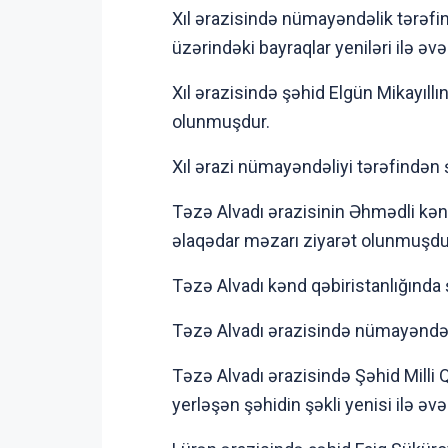
Xıl ərazisində nümayəndəlik tərəfi
üzərindəki bayraqlar yeniləri ilə ə
Xıl ərazisində şəhid Elgün Mikayıllı
olunmuşdur.
Xıl ərazi nümayəndəliyi tərəfindən ş
Təzə Alvadı ərazisinin Əhmədli kə
əlaqədar məzarı ziyarət olunmuşdu
Təzə Alvadı kənd qəbiristanlığında 
Təzə Alvadı ərazisində nümayəndəl
Təzə Alvadı ərazisində Şəhid Milli
yerləşən şəhidin şəkli yenisi ilə əv