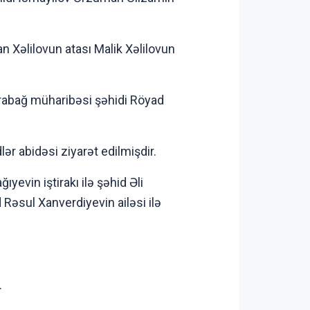
n Xəlilovun atası Malik Xəlilovun
rabağ müharibəsi şəhidi Röyad
 abidəsi ziyarət edilmişdir.
vin iştirakı ilə şəhid Əli
əsul Xanverdiyevin ailəsi ilə
.