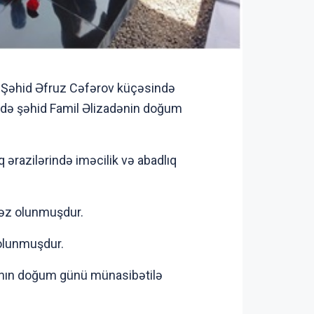
, Şəhid Əfruz Cəfərov küçəsində
ndə şəhid Famil Əlizadənin doğum
q ərazilərində iməcilik və abadlıq
əvəz olunmuşdur.
olunmuşdur.
ının doğum günü münasibətilə