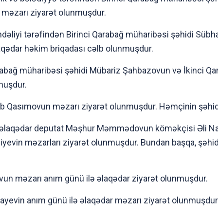
məzarı ziyarət olunmuşdur.
əliyi tərəfindən Birinci Qarabağ müharibəsi şəhidi Sübha
qədar həkim briqadası cəlb olunmuşdur.
abağ müharibəsi şəhidi Mübariz Şahbazovun və İkinci Qa
muşdur.
 Qasımovun məzarı ziyarət olunmuşdur. Həmçinin şəhidlər
 əlaqədar deputat Məşhur Məmmədovun köməkçisi Əli Nağıye
evin məzarları ziyarət olunmuşdur. Bundan başqa, şəhid R
ovun məzarı anım günü ilə əlaqədar ziyarət olunmuşdur.
rayevin anım günü ilə əlaqədar məzarı ziyarət olunmuşdur