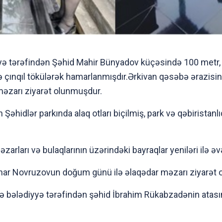
yə tərəfindən Şəhid Mahir Bünyadov küçəsində 100 metr
ınqıl tökülərək hamarlanmışdır.Ərkivan qəsəbə ərazisi
 məzarı ziyarət olunmuşdur.
əhidlər parkında alaq otları biçilmiş, park və qəbiristanlı
arları və bulaqlarının üzərindəki bayraqlar yeniləri ilə 
nar Novruzovun doğum günü ilə əlaqədar məzarı ziyarət 
ə bələdiyyə tərəfindən şəhid İbrahim Rükabzadənin atas