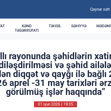
Qaynar xətt
YAT
KƏND
TƏHSIL
SƏHIYYƏ
MƏDƏNI
TƏSƏRRÜFATI
lı rayonunda şəhidlərin xati
iləşdirilməsi və şəhid ailəl
lən diqqət və qayğı ilə bağlı
 26 aprel -31 may tarixləri ər
görülmüş işlər haqqında”
01 iyun 2026 | 19:35