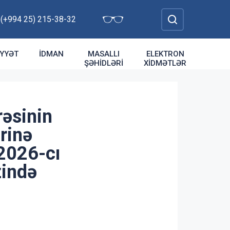
: (+994 25) 215-38-32
YYƏT
İDMAN
MASALLI
ELEKTRON
ŞƏHIDLƏRI
XIDMƏTLƏR
rəsinin
ərinə
 2026-cı
zində