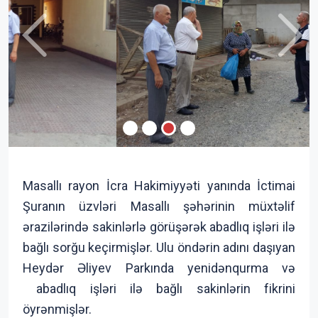
Previous
Next
Masallı rayon İcra Hakimiyyəti yanında İctimai
Şuranın üzvləri Masallı şəhərinin müxtəlif
ərazilərində sakinlərlə görüşərək abadlıq işləri ilə
bağlı sorğu keçirmişlər. Ulu öndərin adını daşıyan
Heydər Əliyev Parkında yenidənqurma və
abadlıq işləri ilə bağlı sakinlərin fikrini
öyrənmişlər.