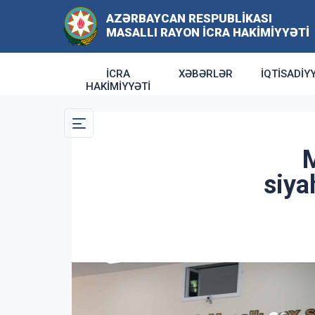
AZƏRBAYCAN RESPUBLIKASI
MASALLI RAYON İCRA HAKIMIYYƏTI
İCRA
XƏBƏRLƏR
İQTISADIY
HAKIMIYYƏTI
M
siya