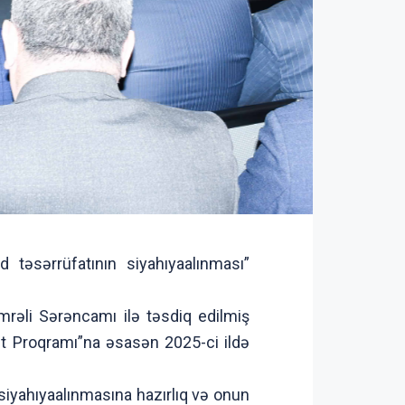
 təsərrüfatının siyahıyaalınması”
mrəli Sərəncamı ilə təsdiq edilmiş
ət Proqramı”na əsasən 2025-ci ildə
siyahıyaalınmasına hazırlıq və onun