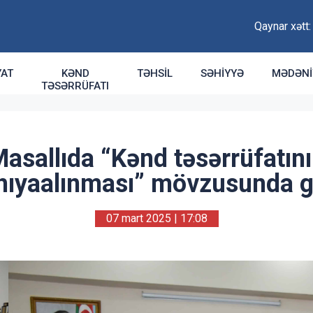
Qaynar xətt
YAT
KƏND
TƏHSIL
SƏHIYYƏ
MƏDƏNI
TƏSƏRRÜFATI
asallıda “Kənd təsərrüfatın
hıyaalınması” mövzusunda 
07 mart 2025 | 17:08