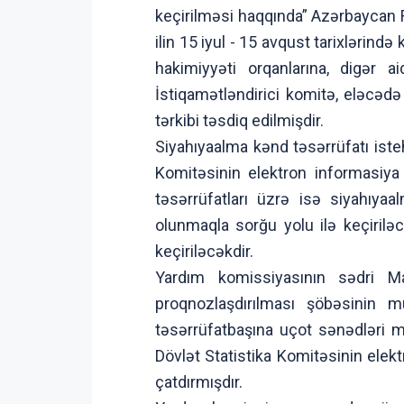
keçirilməsi haqqında” Azərbaycan R
ilin 15 iyul - 15 avqust tarixlərin
hakimiyyəti orqanlarına, digər ai
İstiqamətləndirici komitə, eləcədə
tərkibi təsdiq edilmişdir.
Siyahıyaalma kənd təsərrüfatı iste
Komitəsinin elektron informasiya 
təsərrüfatları üzrə isə siyahıyaa
olunmaqla sorğu yolu ilə keçiriləc
keçiriləcəkdir.
Yardım komissiyasının sədri Mas
proqnozlaşdırılması şöbəsinin 
təsərrüfatbaşına uçot sənədləri m
Dövlət Statistika Komitəsinin elektr
çatdırmışdır.