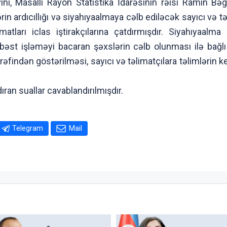
i, Masallı Rayon Statistika İdarəsinin rəisi Ramin Bəgə
n ardıcıllığı və siyahıyaalmaya cəlb ediləcək sayıcı və tə
arı iclas iştirakçılarına çatdırmışdır. Siyahıyaalma 
bəst işləməyi bacaran şəxslərin cəlb olunması ilə bağlı
ərəfindən göstərilməsi, sayıcı və təlimatçılara təlimlərin k
ıran suallar cavablandırılmışdır.
Telegram
Mail