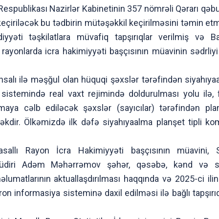
espublikası Nazirlər Kabinetinin 357 nömrəli Qərarı qəbu
də keçiriləcək bu tədbirin mütəşəkkil keçirilməsini təmin e
diyyəti təşkilatlara müvafiq tapşırıqlar verilmiş və B
 rayonlarda icra hakimiyyəti başçısının müavinin sədrliyi
hsalı ilə məşğul olan hüquqi şəxslər tərəfindən siyahıyaa
sistemində real vaxt rejimində doldurulması yolu ilə, fə
lmaya cəlb ediləcək şəxslər (sayıcılar) tərəfindən pla
əkdir. Ölkəmizdə ilk dəfə siyahıyaalma planşet tipli ko
allı Rayon İcra Hakimiyyəti başçısının müavini, Sosi
müdiri Adəm Məhərrəmov şəhər, qəsəbə, kənd və sah
əlumatlarının aktuallaşdırılması haqqında və 2025-ci ili
on informasiya sisteminə daxil edilməsi ilə bağlı tapşırıqla