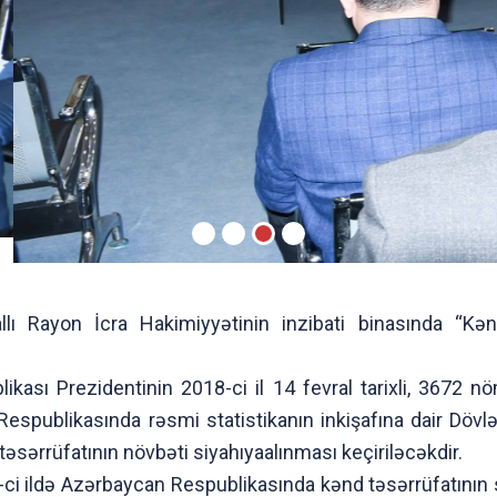
lı Rayon İcra Hakimiyyətinin inzibati binasında “Kənd
kası Prezidentinin 2018-ci il 14 fevral tarixli, 3672 nö
Respublikasında rəsmi statistikanın inkişafına dair Dövl
sərrüfatının növbəti siyahıyaalınması keçiriləcəkdir.
ci ildə Azərbaycan Respublikasında kənd təsərrüfatının 