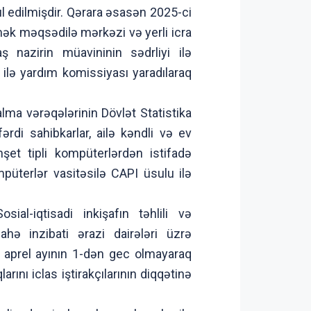
l edilmişdir. Qərara əsasən 2025-ci
tmək məqsədilə mərkəzi və yerli icra
aş nazirin müavininin sədrliyi ilə
 ilə yardım komissiyası yaradılaraq
lma vərəqələrinin Dövlət Statistika
rdi sahibkarlar, ailə kəndli və ev
nşet tipli kompüterlərdən istifadə
mpüterlər vasitəsilə CAPI üsulu ilə
al-iqtisadi inkişafın təhlili və
ə inzibati ərazi dairələri üzrə
n aprel ayının 1-dən gec olmayaraq
rını iclas iştirakçılarının diqqətinə