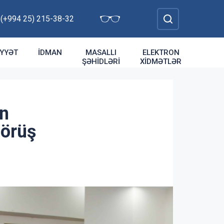
: (+994 25) 215-38-32
YYƏT
İDMAN
MASALLI
ELEKTRON
ŞƏHIDLƏRI
XIDMƏTLƏR
ın
görüş