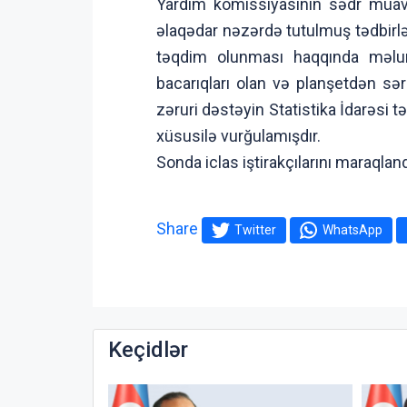
Yardım komissiyasının sədr müavin
əlaqədar nəzərdə tutulmuş tədbirləri
təqdim olunması haqqında məlumatl
bacarıqları olan və planşetdən sər
zəruri dəstəyin Statistika İdarəsi t
xüsusilə vurğulamışdır.
Sonda iclas iştirakçılarını maraqland
Share
Twitter
WhatsApp
Keçidlər