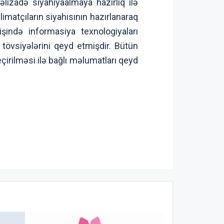
lizadə siyahıyaalmaya hazırlıq ilə
limatçıların siyahısının hazırlanaraq
işində informasiya texnologiyaları
 tövsiyələrini qeyd etmişdir. Bütün
eçirilməsi ilə bağlı məlumatları qeyd