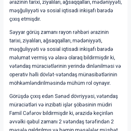
ərazinin tarixi, ziyalıları, ağsaqqalları, mədəniyyəti,
məşğuliyyəti və sosial iqtisadi inkişafı barədə
çıxış etmişdir.
Səyyar görüş zamanı rayon rəhbəri ərazinin
tarixi, ziyalıları, ağsaqqalları, mədəniyyəti,
məşğuliyyəti və sosial iqtisadi inkişafı barədə
məlumat vermiş və əlavə olaraq bildirmişdir ki,
vətəndaş müraciətlərinin yerində dinlənilməsi və
operativ həlli dövlət-vətəndaş münasibətlərinin
möhkəmləndirilməsində mühüm rol oynayır.
Görüşdə çıxış edən Sənəd dövriyyəsi, vətəndaş
müraciətləri və inzibati işlər şöbəsinin müdiri
Famil Cəfərov bildirmişdir ki, ərazidə keçirilən
əvvəlki qəbul zamanı 2 vətəndaş tərəfindən 2
məsələ qaldırılmış və həmin məsələlər müsbət