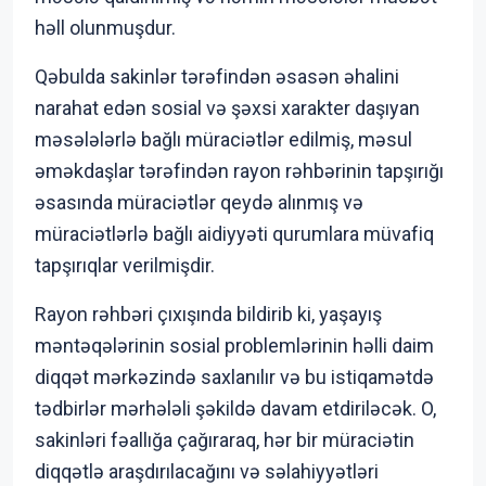
həll olunmuşdur.
Qəbulda sakinlər tərəfindən əsasən əhalini
narahat edən sosial və şəxsi xarakter daşıyan
məsələlərlə bağlı müraciətlər edilmiş, məsul
əməkdaşlar tərəfindən rayon rəhbərinin tapşırığı
əsasında müraciətlər qeydə alınmış və
müraciətlərlə bağlı aidiyyəti qurumlara müvafiq
tapşırıqlar verilmişdir.
Rayon rəhbəri çıxışında bildirib ki, yaşayış
məntəqələrinin sosial problemlərinin həlli daim
diqqət mərkəzində saxlanılır və bu istiqamətdə
tədbirlər mərhələli şəkildə davam etdiriləcək. O,
sakinləri fəallığa çağıraraq, hər bir müraciətin
diqqətlə araşdırılacağını və səlahiyyətləri