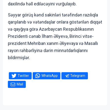
daxilində həll ediləcəyini vurğulayıb.
Səyyar görüş kənd sakinləri tərəfindən razılıqla
qarşılanıb və vətəndaşlar onlara göstərilən diqqət
və qayğıya görə Azərbaycan Respublikasının
Prezidenti cənab İlham Əliyevə, Birinci vitse-
prezident Mehriban xanım Əliyevaya və Masallı
rayon rəhbərliyinə dərin minnətdarlıqlarını
bildirmişlər.
Twitter
WhatsApp
Telegram
Mail