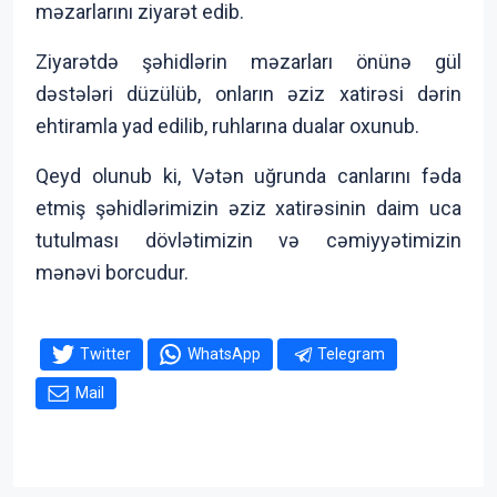
məzarlarını ziyarət edib.
Ziyarətdə şəhidlərin məzarları önünə gül
dəstələri düzülüb, onların əziz xatirəsi dərin
ehtiramla yad edilib, ruhlarına dualar oxunub.
Qeyd olunub ki, Vətən uğrunda canlarını fəda
etmiş şəhidlərimizin əziz xatirəsinin daim uca
tutulması dövlətimizin və cəmiyyətimizin
mənəvi borcudur.
Twitter
WhatsApp
Telegram
Mail