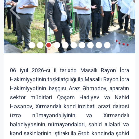
Previous
Next
06 iyul 2026-cı il tarixdə Masallı Rayon İcra
Hakimiyyətinin təşkilatçılığı ilə Masallı Rayon İcra
Hakimiyyətinin başçısı Araz Əhmədov, aparatın
sektor müdirləri Qəşəm Hadıyev və Nahid
Həsənov, Xırmandalı kənd inzibati ərazi dairəsi
üzrə nümayəndəliyinin və Xırmandalı
bələdiyyəsinin nümayəndələri, şəhid ailələri və
kənd sakinlərinin iştirakı ilə Ərəb kəndində şəhid