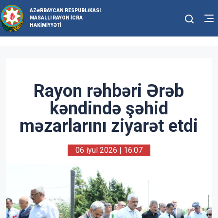
AZƏRBAYCAN RESPUBLIKASI
MASALLI RAYON İCRA
HAKIMIYYƏTI
Rayon rəhbəri Ərəb
kəndində şəhid
məzarlarını ziyarət etdi
06 iyul 2026 | 16:07