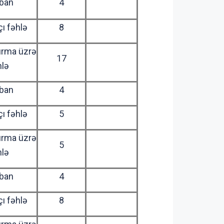
ban
4
ı fəhlə
8
ırma üzrə
17
hlə
ban
4
ı fəhlə
5
ırma üzrə
5
hlə
ban
4
ı fəhlə
8