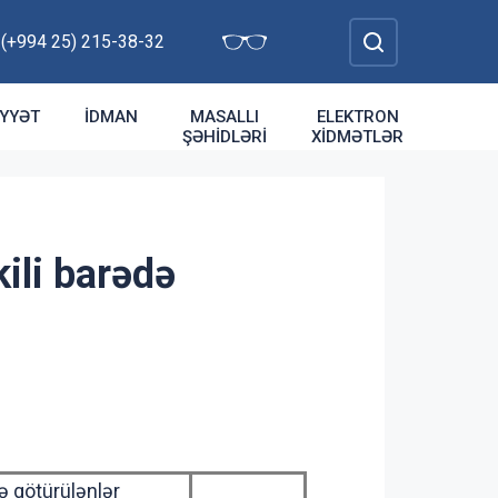
: (+994 25) 215-38-32
YYƏT
İDMAN
MASALLI
ELEKTRON
ŞƏHIDLƏRI
XIDMƏTLƏR
kili barədə
ə götürülənlər