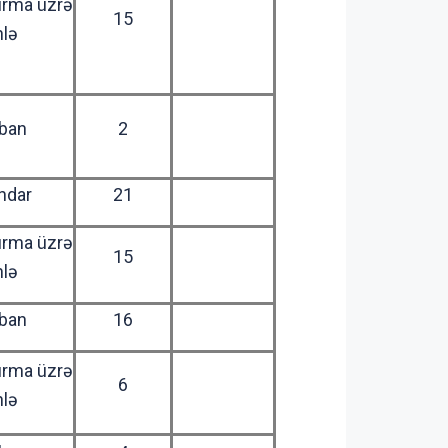
ırma üzrə
15
hlə
ban
2
ndar
21
ırma üzrə
15
hlə
ban
16
ırma üzrə
6
hlə