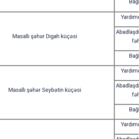
Bağ
Yardımç
Abadlaşd
Masallı şəhər Digah küçəsi
fə
Bağ
Yardımç
Abadlaşd
Masallı şəhər Seybətin küçəsi
fə
Bağ
Yardımç