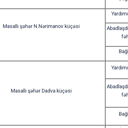
Yardımç
Masallı şəhər N.Nərimanov küçəsi
Abadlaşd
fə
Bağ
Yardımç
Abadlaşd
Masallı şəhər Dadva küçəsi
fə
Bağ