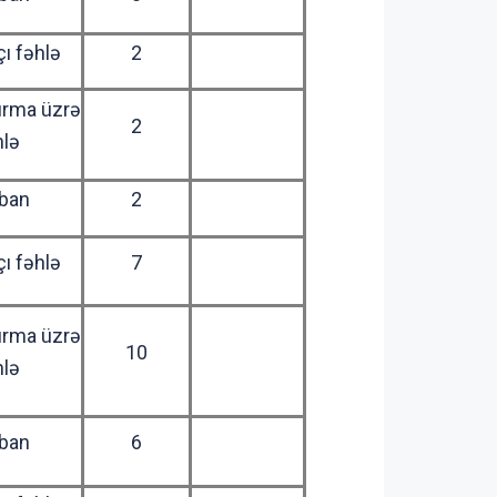
ı fəhlə
2
ırma üzrə
2
hlə
ban
2
ı fəhlə
7
ırma üzrə
10
hlə
ban
6