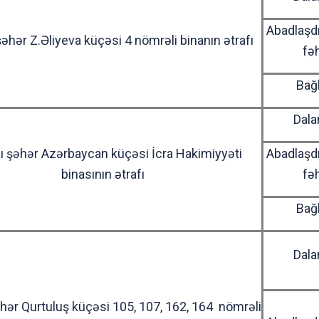
Abadlaşd
şəhər Z.Əliyeva küçəsi 4 nömrəli binanın ətrafı
fə
Bağ
Dala
ı şəhər Azərbaycan küçəsi İcra Hakimiyyəti
Abadlaşd
binasının ətrafı
fə
Bağ
Dala
əhər Qurtuluş küçəsi 105, 107, 162, 164 nömrəli