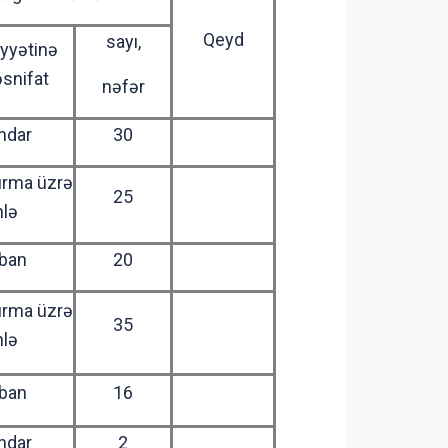
Qeyd
sayı,
yyətinə
əsnifat
nəfər
ndar
30
ırma üzrə
25
hlə
ban
20
ırma üzrə
35
hlə
ban
16
ndar
2