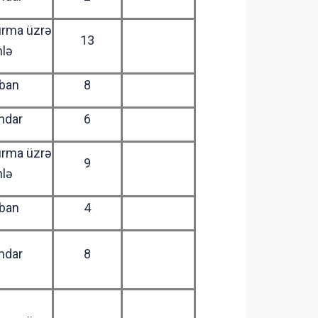
ırma üzrə
13
hlə
ban
8
ndar
6
ırma üzrə
9
hlə
ban
4
ndar
8