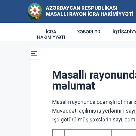
AZƏRBAYCAN RESPUBLIKASI
MASALLI RAYON İCRA HAKIMIYYƏTI
İCRA
XƏBƏRLƏR
İQTISADIY
HAKIMIYYƏTI
Masallı rayonunda
məlumat
Masallı rayonunda ödənişli ictimai 
Müvəqqəti açılmış iş yerlərinin say
İşə götürülmüş şəxslərin sayı, cəmi