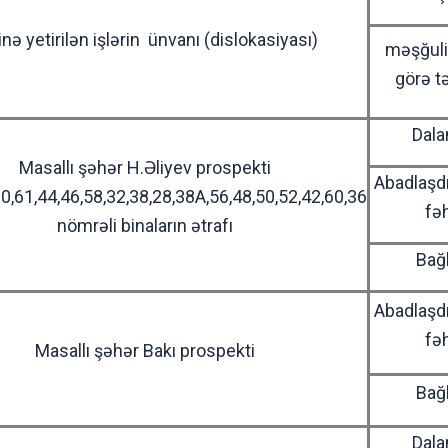
inə yetirilən işlərin ünvanı (dislokasiyası)
məşğuli
görə t
Dala
Masallı şəhər H.Əliyev prospekti
Abadlaşd
30,61,44,46,58,32,38,28,38A,56,48,50,52,42,60,36
fə
nömrəli binaların ətrafı
Bağ
Abadlaşd
fə
Masallı şəhər Bakı prospekti
Bağ
Dala