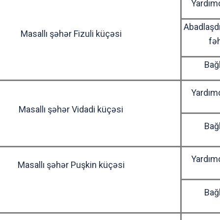
Yardımç
Abadlaşd
Masallı şəhər Fizuli küçəsi
fə
Bağ
Yardımç
Masallı şəhər Vidadi küçəsi
Bağ
Yardımç
Masallı şəhər Puşkin küçəsi
Bağ