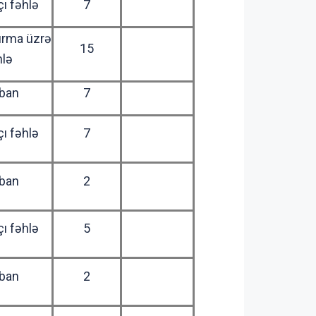
ı fəhlə
7
ırma üzrə
15
hlə
ban
7
ı fəhlə
7
ban
2
ı fəhlə
5
ban
2