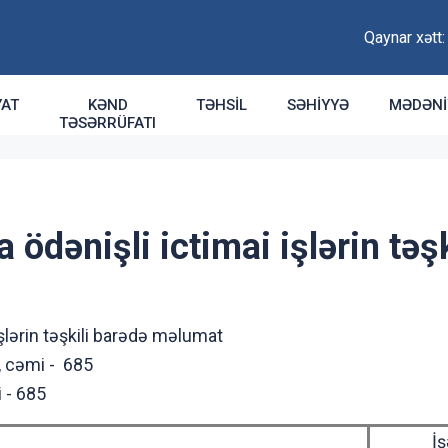
Qaynar xətt
YAT
KƏND
TƏHSIL
SƏHIYYƏ
MƏDƏNI
TƏSƏRRÜFATI
 ödənişli ictimai işlərin təş
işlərin təşkili barədə məlumat
ı, cəmi - 685
 - 685
İş