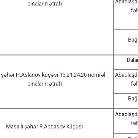
Abadlaşd
binaların ətrafı
fə
Bağ
Dala
 şəhər H.Aslanov küçəsi 13,21,24,26 nömrəli
Abadlaşd
binaların ətrafı
fə
Bağ
Abadlaşd
fə
Masallı şəhər R.Abbasov küçəsi