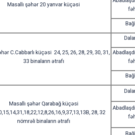
Abadlaşd
Masallı şəhər 20 yanvar küçəsi
fə
Bağ
Dala
hər C.Cabbarlı küçəsi 24, 25, 26, 28, 29, 30, 31,
Abadlaşd
33 binaların ətrafı
fə
Bağ
Dala
Masallı şəhər Qarabağ küçəsi
Abadlaşd
0,15,14,31,18,22,12,8,26,16,9,37,13,13B, 28, 32
fə
nömrəli binaların ətrafı
Bağ