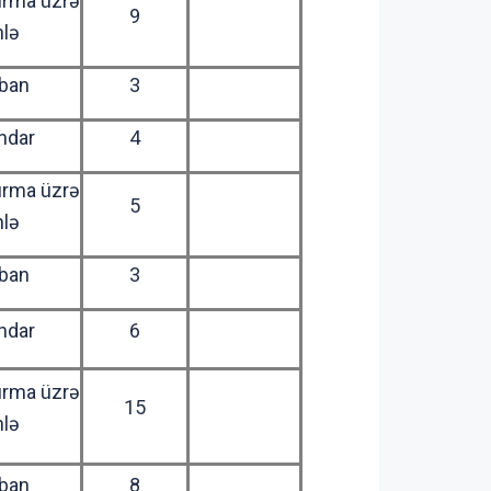
ırma üzrə
9
hlə
ban
3
ndar
4
ırma üzrə
5
hlə
ban
3
ndar
6
ırma üzrə
15
hlə
ban
8