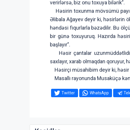
verirlərsə, biz onu toxuya bilərik”.
Həsirin toxunma mövsümü payız fə
Əlibala Ağayev deyir ki, həsirlərin
həndəsi fiqurlarla bəzədilir. Bu öl
bir günə toxuyuruq. Hazırda həsir
başlayır”.
Həsir çantalar uzunmüddətlidir, 
saxlayır, xarab olmaqdan qoruyur, 
Həsirçi müsahibim deyir ki, həsir qur
Masallı rayonunda Musaküçə kəndi
Twitter
WhatsApp
Te