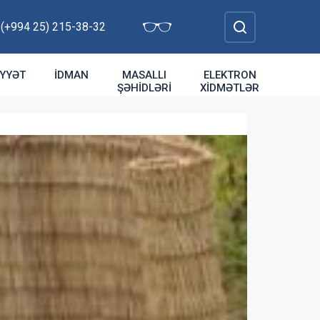
: (+994 25) 215-38-32
YYƏT
İDMAN
MASALLI
ELEKTRON
ŞƏHIDLƏRI
XIDMƏTLƏR