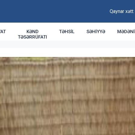
Qaynar xətt
YAT
KƏND
TƏHSIL
SƏHIYYƏ
MƏDƏNI
TƏSƏRRÜFATI