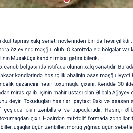
əkkül tapmış xalq sənəti növlərindən biri də həsirçilikdi
hərə öz evində məşğul olub. Ölkəmizdə elə bölgələr var ki
lının Musaküçə kəndini misal gətirə bilərik.
cənub bölgəsində istifadə olunan xalq sənətidir. Burada 
 əksər kəndlərində həsirçilik əhalinin əsas məşğuliyyəti
ndəlik qazancını həsir toxumaqla çıxarır. Kənddə 30 il
ndan miras qalıb. İşinin mahir ustası olan Əlibala Ağayev 
nu deyir. Toxuduqları həsirləri paytaxt Bakı və əsasən 
if çeşiddə olan zənbillərə və papaqlaradır. Həsirçi Əl
 toxumaqdan çıxır. Həsirdən müxtəlif formada zənbillər t
illər, uşaqlar üçün zənbillər, moruq yığmaq üçün səbətlər.