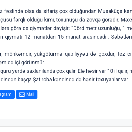
slində olsa da sifariş çox olduğundan Musaküçə kəndin
 ölçüsü fərqli olduğu kimi, toxunuşu da zövqə görədir. Məxs
çülərə görə də qiymətlər dəyişir: “Dörd metr uzunluğu, 1 m
in qiyməti 12 manatdan 15 manat arasındadır. Səbətlər
möhkəmdir, yükgötürmə qabiliyyəti də çoxdur, tez cırıl
həm də içi görünmür.
u yerdə saxlanılanda çox qalır. Elə həsir var 10 il qalır, nə
ndən başqa Şatıroba kəndində də həsir toxuyanlar var.
legram
Mail