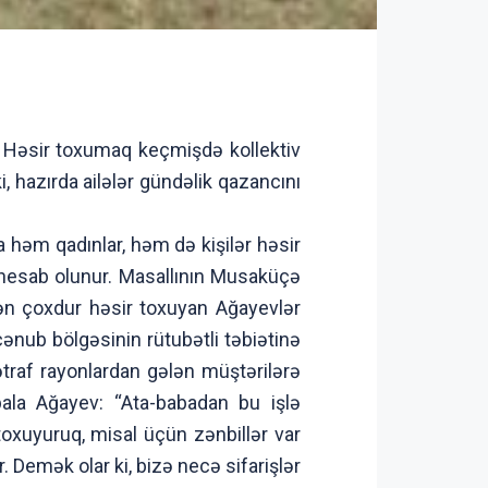
r. Həsir toxumaq keçmişdə kollektiv
, hazırda ailələr gündəlik qazancını
həm qadınlar, həm də kişilər həsir
 hesab olunur. Masallının Musaküçə
dən çoxdur həsir toxuyan Ağayevlər
cənub bölgəsinin rütubətli təbiətinə
ətraf rayonlardan gələn müştərilərə
ibala Ağayev: “Ata-babadan bu işlə
oxuyuruq, misal üçün zənbillər var
 Demək olar ki, bizə necə sifarişlər