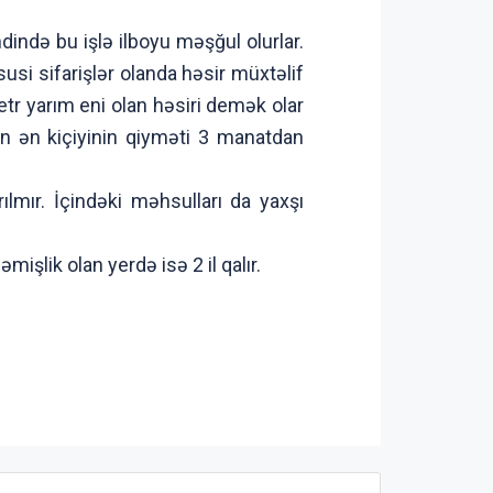
də bu işlə ilboyu məşğul olurlar.
usi sifarişlər olanda həsir müxtəlif
etr yarım eni olan həsiri demək olar
in ən kiçiyinin qiyməti 3 manatdan
mır. İçindəki məhsulları da yaxşı
mişlik olan yerdə isə 2 il qalır.