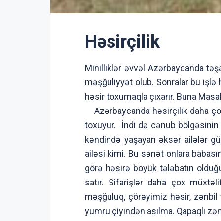
Həsirçilik
Minilliklər əvvəl Azərbaycanda təş
məşğuliyyət olub. Sonralar bu işlə 
həsir toxumaqla çıxarır. Buna Masal
Azərbaycanda həsirçilik daha çox 
toxuyur. İndi də cənub bölgəsinin
kəndində yaşayan əksər ailələr gü
ailəsi kimi. Bu sənət onlara babası
görə həsirə böyük tələbatın olduğu
satır. Sifarişlər daha çox müxtəl
məşğuluq, çörəyimiz həsir, zənbil
yumru çiyindən asılma. Qapaqlı zənb