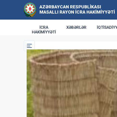
AZƏRBAYCAN RESPUBLIKASI
MASALLI RAYON İCRA HAKIMIYYƏTI
İCRA
XƏBƏRLƏR
İQTISADIY
HAKIMIYYƏTI