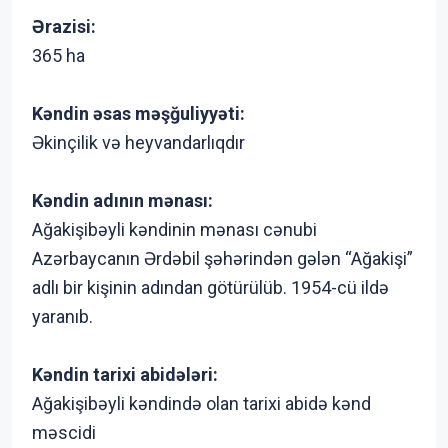
Ərazisi:
365 ha
Kəndin əsas məşğuliyyəti:
Əkinçilik və heyvandarlıqdır
Kəndin adının mənası:
Ağakişibəyli kəndinin mənası cənubi
Azərbaycanın Ərdəbil şəhərindən gələn “Ağakişi”
adlı bir kişinin adından götürülüb. 1954-cü ildə
yaranıb.
Kəndin tarixi abidələri:
Ağakişibəyli kəndində olan tarixi abidə kənd
məscidi