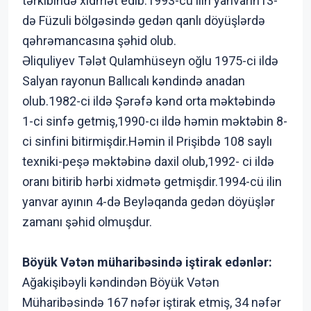
tərkibində xidmət edib.1993-cü ilin yanvarın13-
də Füzuli bölgəsində gedən qanlı döyüşlərdə
qəhrəmancasına şəhid olub.
Əliquliyev Tələt Qulamhüseyn oğlu 1975-ci ildə
Salyan rayonun Ballıcalı kəndində anadan
olub.1982-ci ildə Şərəfə kənd orta məktəbində
1-ci sinfə getmiş,1990-cı ildə həmin məktəbin 8-
ci sinfini bitirmişdir.Həmin il Prişibdə 108 saylı
texniki-peşə məktəbinə daxil olub,1992- ci ildə
oranı bitirib hərbi xidmətə getmişdir.1994-cü ilin
yanvar ayının 4-də Beyləqanda gedən döyüşlər
zamanı şəhid olmuşdur.
Böyük Vətən müharibəsində iştirak edənlər:
Ağakişibəyli kəndindən Böyük Vətən
Müharibəsində 167 nəfər iştirak etmiş, 34 nəfər