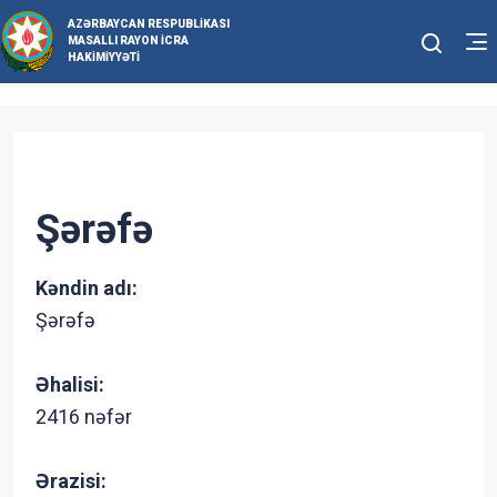
AZƏRBAYCAN RESPUBLIKASI
MASALLI RAYON İCRA
HAKIMIYYƏTI
Şərəfə
Kəndin adı:
Şərəfə
Əhalisi:
2416 nəfər
Ərazisi: