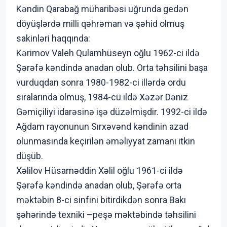
Kəndin Qarabağ müharibəsi uğrunda gedən
döyüşlərdə milli qəhrəman və şəhid olmuş
sakinləri haqqında:
Kərimov Valeh Qulamhüseyn oğlu 1962-ci ildə
Şərəfə kəndində anadan olub. Orta təhsilini başa
vurduqdan sonra 1980-1982-ci illərdə ordu
sıralarında olmuş, 1984-cü ildə Xəzər Dəniz
Gəmiçiliyi idarəsinə işə düzəlmişdir. 1992-ci ildə
Ağdam rayonunun Sırxəvənd kəndinin azad
olunmasında keçirilən əməliyyat zamanı itkin
düşüb.
Xəlilov Hüsaməddin Xəlil oğlu 1961-ci ildə
Şərəfə kəndində anadan olub, Şərəfə orta
məktəbin 8-ci sinfini bitirdikdən sonra Bakı
şəhərində texniki –peşə məktəbində təhsilini