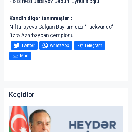
Polis rəisi Babayev Səbuhi Eynulla oğlu.
Kəndin digər tanınmışları:
Niftullayeva Gülgün Bayram qızı “Taekvando”
üzrə Azərbaycan çempionu.
Twitter
WhatsApp
Telegram
Mail
Keçidlər