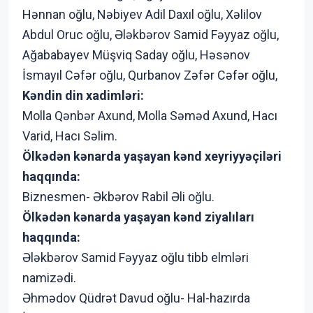
Hənnan oğlu, Nəbiyev Adil Daxıl oğlu, Xəlilov
Abdul Oruc oğlu, Ələkbərov Samid Fəyyaz oğlu,
Ağababayev Müşviq Saday oğlu, Həsənov
İsmayıl Cəfər oğlu, Qurbanov Zəfər Cəfər oğlu,
Kəndin din xadimləri:
Molla Qənbər Axund, Molla Səməd Axund, Hacı
Varid, Hacı Səlim.
Ölkədən kənarda yaşayan kənd xeyriyyəçiləri
haqqında:
Biznesmen- Əkbərov Rabil Əli oğlu.
Ölkədən kənarda yaşayan kənd ziyalıları
haqqında:
Ələkbərov Samid Fəyyaz oğlu tibb elmləri
namizədi.
Əhmədov Qüdrət Davud oğlu- Hal-hazırda