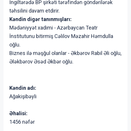
İngiltərədə BP şirkəti tərəfindən göndərilərək
təhsilini davam etdirir.
Kəndin digər tanınmışları:
Mədəniyyət xadimi - Azərbaycan Teatr
İnstitutunu bitirmiş Cəlilov Məzahir Həmdulla
oğlu.
Biznes ilə məşğul olanlar - Əkbərov Rabil Əli oğlu,
Ələkbərov Əsəd Əkbər oğlu.
Kəndin adı:
Ağakişibəyli
Əhalisi:
1456 nəfər