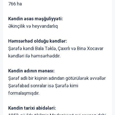
766 ha
Kəndin əsas məşğuliyyəti:
Əkinçilik və heyvandarlıq
Həmsərhəd olduğu kəndlər:
Şərəfə kəndi Bala Təklə, Çaxırlı və Binə Xocavar
kəndləri ilə həmsərhəddir.
Kəndin adının mənası:
Şərəf adlı bir kişinin adından götürülərək əvvəllər
Şərəfabad sonralar isə Şərəfə kimi
formalaşmışdır.
Kəndin tarixi abidələri: