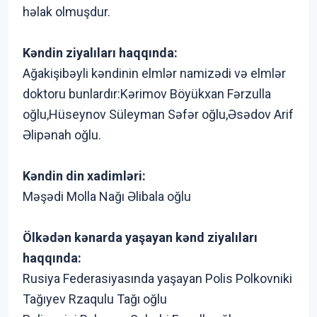
həlak olmuşdur.
Kəndin ziyalıları haqqında:
Ağakişibəyli kəndinin elmlər namizədi və elmlər
doktoru bunlardır:Kərimov Böyükxan Fərzulla
oğlu,Hüseynov Süleyman Səfər oğlu,Əsədov Arif
Əlipənah oğlu.
Kəndin din xadimləri:
Məşədi Molla Nağı Əlibala oğlu
Ölkədən kənarda yaşayan kənd ziyalıları
haqqında:
Rusiya Federasiyasında yaşayan Polis Polkovniki
Tağıyev Rzaqulu Tağı oğlu