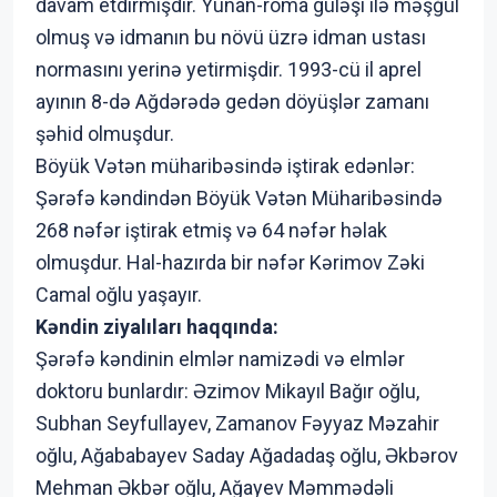
davam etdirmişdir. Yunan-roma güləşi ilə məşğul
olmuş və idmanın bu növü üzrə idman ustası
normasını yerinə yetirmişdir. 1993-cü il aprel
ayının 8-də Ağdərədə gedən döyüşlər zamanı
şəhid olmuşdur.
Böyük Vətən müharibəsində iştirak edənlər:
Şərəfə kəndindən Böyük Vətən Müharibəsində
268 nəfər iştirak etmiş və 64 nəfər həlak
olmuşdur. Hal-hazırda bir nəfər Kərimov Zəki
Camal oğlu yaşayır.
Kəndin ziyalıları haqqında:
Şərəfə kəndinin elmlər namizədi və elmlər
doktoru bunlardır: Əzimov Mikayıl Bağır oğlu,
Subhan Seyfullayev, Zamanov Fəyyaz Məzahir
oğlu, Ağababayev Saday Ağadadaş oğlu, Əkbərov
Mehman Əkbər oğlu, Ağayev Məmmədəli