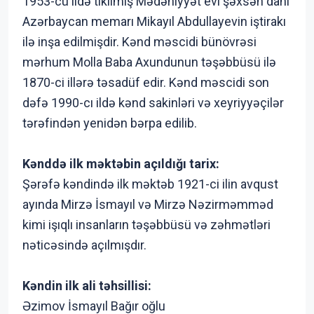
1953-cü ildə tikilmiş Mədəniyyət evi şəxsən dahi
Azərbaycan memarı Mikayıl Abdullayevin iştirakı
ilə inşa edilmişdir. Kənd məscidi bünövrəsi
mərhum Molla Baba Axundunun təşəbbüsü ilə
1870-ci illərə təsadüf edir. Kənd məscidi son
dəfə 1990-cı ildə kənd sakinləri və xeyriyyəçilər
tərəfindən yenidən bərpa edilib.
Kənddə ilk məktəbin açıldığı tarix:
Şərəfə kəndində ilk məktəb 1921-ci ilin avqust
ayında Mirzə İsmayıl və Mirzə Nəzirməmməd
kimi işıqlı insanların təşəbbüsü və zəhmətləri
nəticəsində açılmışdır.
Kəndin ilk ali təhsillisi:
Əzimov İsmayıl Bağır oğlu