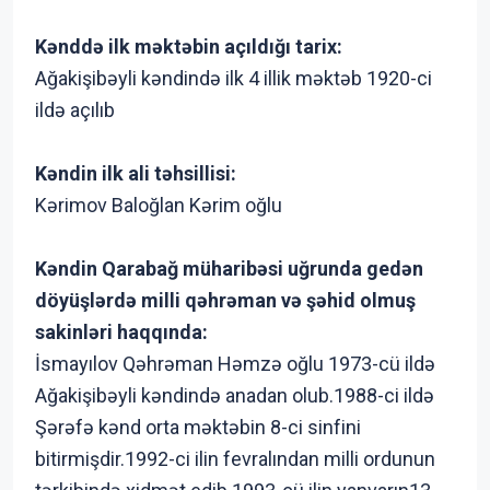
Kənddə ilk məktəbin açıldığı tarix:
Ağakişibəyli kəndində ilk 4 illik məktəb 1920-ci
ildə açılıb
Kəndin ilk ali təhsillisi:
Kərimov Baloğlan Kərim oğlu
Kəndin Qarabağ müharibəsi uğrunda gedən
döyüşlərdə milli qəhrəman və şəhid olmuş
sakinləri haqqında:
İsmayılov Qəhrəman Həmzə oğlu 1973-cü ildə
Ağakişibəyli kəndində anadan olub.1988-ci ildə
Şərəfə kənd orta məktəbin 8-ci sinfini
bitirmişdir.1992-ci ilin fevralından milli ordunun