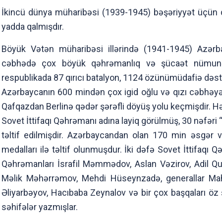
İkincü dünya müharibəsi (1939-1945) bəşəriyyət üçün dəh
yadda qalmışdır.
Böyük Vətən müharibəsi illərində (1941-1945) Azər
cəbhədə çox böyük qəhrəmanlıq və şücaət nümunəl
respublikada 87 qırıcı batalyon, 1124 özünümüdafiə dəstə
Azərbaycanın 600 mindən çox igid oğlu və qızı cəbhəyə 
Qafqazdan Berlinə qədər şərəfli döyüş yolu keçmişdir. H
Sovet İttifaqı Qəhrəmanı adına layiq görülmüş, 30 nəfəri 
təltif edilmişdir. Azərbaycandan olan 170 min əsgər 
medalları ilə təltif olunmuşdur. İki dəfə Sovet İttifaqı 
Qəhrəmanları İsrafil Məmmədov, Aslan Vəzirov, Adil Qu
Məlik Məhərrəmov, Mehdi Hüseynzadə, generallar Ma
Əliyarbəyov, Hacıbaba Zeynalov və bir çox başqaları öz şü
səhifələr yazmışlar.