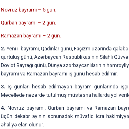
Novruz bayramı – 5 gün;
Qurban bayramı – 2 gün.
Ramazan bayramı – 2 gün.
2.
Yeni il bayramı, Qadınlar günü, Faşizm üzərində qələbə
qurtuluş günü, Azərbaycan Respublikasının Silahlı Qüvvə
Dövlət Bayrağı günü, Dünya azərbaycanlılarının həmrəyli
bayramı və Ramazan bayramı iş günü hesab edilmir.
3.
İş günləri hesab edilməyən bayram günlərində işçil
Məcəllədə nəzərdə tutulmuş müstəsna hallarda yol verilə
4.
Novruz bayramı, Qurban bayramı və Ramazan bayramı
üçün dekabr ayının sonunadək müvafiq icra hakimiyyət
əhaliyə elan olunur.