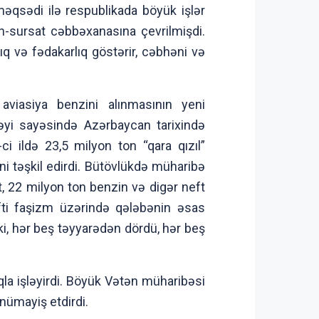
əqsədi ilə respublikada böyük işlər
h-sursat cəbbəxanasına çevrilmişdi.
q və fədakarlıq göstərir, cəbhəni və
aviasiya benzini alınmasının yeni
məyi sayəsində Azərbaycan tarixində
ci ildə 23,5 milyon ton “qara qızıl”
ini təşkil edirdi. Bütövlükdə müharibə
t, 22 milyon ton benzin və digər neft
efti faşizm üzərində qələbənin əsas
ki, hər beş təyyarədən dördü, hər beş
a işləyirdi. Böyük Vətən müharibəsi
nümayiş etdirdi.