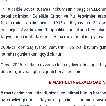
1918-ci ildə Sovet Rusiyası hökumətinin başçısı V.İ.Lenin
qəbul edilmişdir. Beləliklə, Qriqori və Yuli təqvimləri a
fərq aradan qaldırılmışdır. 1918-ci il yanvarın 31-d
edilmişdir. Azərbaycan Respublikasında illərin hesablan
təqvimindən istifadə olunur. Buna müvafiq olaraq, yanvarın
2006-cı ildən başlayaraq, yanvarın 1 və 2-si bayram gün
istirahət günləri kimi qeyd olunur.
Qeyd: 2006-cı ildən qüvvədə olan qaydaya görə, əgər bay
düşürsə, növbəti gün iş günü hesab edilmir.
8 MART BEYNƏLXALQ QADI
8 mart qadınların iqtisadi, siyasi və ictimai hüquq bəra
həmrəyliyi günüdür. Beynəlxalq qadınlar gününün bayra