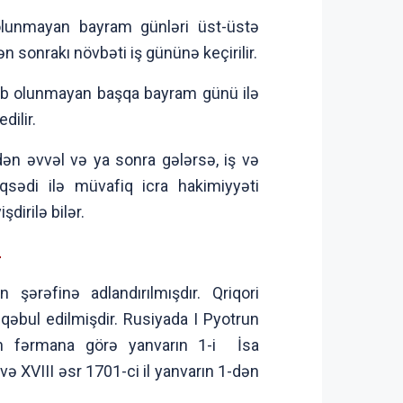
olunmayan bayram günləri üst-üstə
 sonrakı növbəti iş gününə keçirilir.
b olunmayan başqa bayram günü ilə
dilir.
ndən əvvəl və ya sonra gələrsə, iş və
qsədi ilə müvafiq icra hakimiyyəti
şdirilə bilər.
L
şərəfinə adlandırılmışdır. Qriqori
ə qəbul edilmişdir. Rusiyada I Pyotrun
in fərmana görə yanvarın 1-i İsa
və XVIII əsr 1701-ci il yanvarın 1-dən