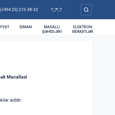
: (+994 25) 215-38-32
YYƏT
İDMAN
MASALLI
ELEKTRON
ŞƏHIDLƏRI
XIDMƏTLƏR
ək Məcəlləsi
lar aiddir: