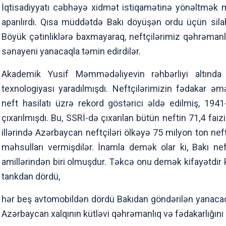
İqtisadiyyatı cəbhəyə xidmət istiqamətinə yönəltmək m
aparılırdı. Qısa müddətdə Bakı döyüşən ordu üçün sila
Böyük çətinliklərə baxmayaraq, neftçilərimiz qəhrəmanlı
sənayeni yanacaqla təmin edirdilər.
Akademik Yusif Məmmədəliyevin rəhbərliyi altında 
texnologiyası yaradılmışdı. Neftçilərimizin fədakar ə
neft hasilatı üzrə rekord göstərici əldə edilmiş, 1941-
çıxarılmışdı. Bu, SSRİ-də çıxarılan bütün neftin 71,4 faiz
illərində Azərbaycan neftçiləri ölkəyə 75 milyon ton nef
məhsulları vermişdilər. İnamla demək olar ki, Bakı n
amillərindən biri olmuşdur. Təkcə onu demək kifayətdir 
tankdan dördü,
hər beş avtomobildən dördü Bakıdan göndərilən yanacaql
Azərbaycan xalqının kütləvi qəhrəmanlıq və fədakarlığını 