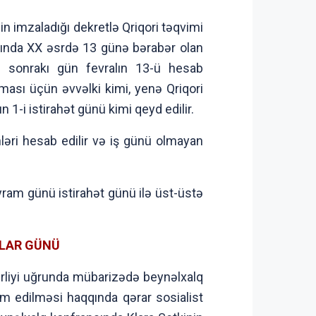
in imzaladığı dekretlə Qriqori təqvimi
rasında XX əsrdə 13 günə bərabər olan
ən sonrakı gün fevralın 13-ü hesab
ması üçün əvvəlki kimi, yenə Qriqori
 1-i istirahət günü kimi qeyd edilir.
ləri hesab edilir və iş günü olmayan
ram günü istirahət günü ilə üst-üstə
NLAR GÜNÜ
bərliyi uğrunda mübarizədə beynəlxalq
m edilməsi haqqında qərar sosialist