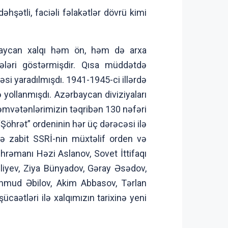
şətli, faciəli fəlakətlər dövrü kimi
baycan xalqı həm ön, həm də arxa
əri göstərmişdir. Qısa müddətdə
si yaradılmışdı. 1941-1945-ci illərdə
yollanmışdı. Azərbaycan diviziyaları
əmvətənlərimizin təqribən 130 nəfəri
“Şöhrət” ordeninin hər üç dərəcəsi ilə
və zabit SSRİ-nin müxtəlif orden və
Qəhrəmanı Həzi Aslanov, Sovet İttifaqı
liyev, Ziya Bünyadov, Gəray Əsədov,
hmud Əbilov, Akim Abbasov, Tərlan
caətləri ilə xalqımızın tarixinə yeni