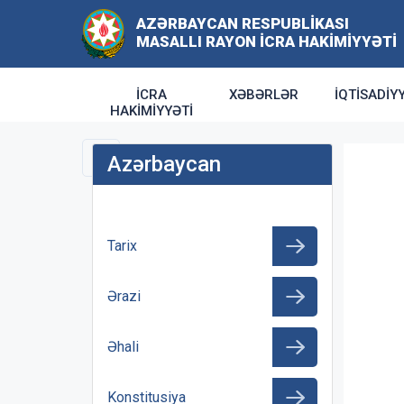
AZƏRBAYCAN RESPUBLIKASI
MASALLI RAYON İCRA HAKIMIYYƏTI
İCRA
XƏBƏRLƏR
İQTISADIY
HAKIMIYYƏTI
Azərbaycan
Tarix
Ərazi
Əhali
Konstitusiya