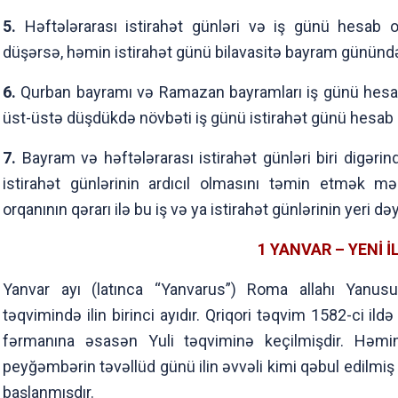
5.
Həftələrarası istirahət günləri və iş günü hesab 
düşərsə, həmin istirahət günü bilavasitə bayram günündən
6.
Qurban bayramı və Ramazan bayramları iş günü hesa
üst-üstə düşdükdə növbəti iş günü istirahət günü hesab e
7.
Bayram və həftələrarası istirahət günləri biri digəri
istirahət günlərinin ardıcıl olmasını təmin etmək mə
orqanının qərarı ilə bu iş və ya istirahət günlərinin yeri dəyi
1 YANVAR – YENİ İ
Yanvar ayı (latınca “Yanvarus”) Roma allahı Yanusun 
təqvimində ilin birinci ayıdır. Qriqori təqvim 1582-ci ild
fərmanına əsasən Yuli təqviminə keçilmişdir. Həm
peyğəmbərin təvəllüd günü ilin əvvəli kimi qəbul edilmiş 
başlanmışdır.