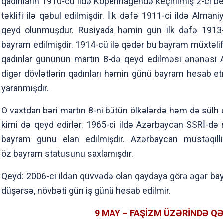
qadınların 1910-cu ildə Kopenhagendə keçirilmiş 2-ci be
təklifi ilə qəbul edilmişdir. İlk dəfə 1911-ci ildə Alman
qeyd olunmuşdur. Rusiyada həmin gün ilk dəfə 1913-
bayram edilmişdir. 1914-cü ilə qədər bu bayram müxtəli
qadınlar gününün martın 8-də qeyd edilməsi ənənəsi A
digər dövlətlərin qadınları həmin günü bayram hesab et
yaranmışdır.
O vaxtdan bəri martın 8-ni bütün ölkələrdə həm də sül
kimi də qeyd edirlər. 1965-ci ildə Azərbaycan SSRİ-də
bayram günü elan edilmişdir. Azərbaycan müstəqill
öz bayram statusunu saxlamışdır.
Qeyd: 2006-cı ildən qüvvədə olan qaydaya görə əgər bay
düşərsə, növbəti gün iş günü hesab edilmir.
9 MAY – FAŞİZM ÜZƏRİNDƏ Q