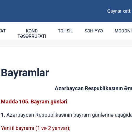
Qaynar xətt
YAT
KƏND
TƏHSIL
SƏHIYYƏ
MƏDƏNI
TƏSƏRRÜFATI
Bayramlar
Azərbaycan Respublikasının Əm
Maddə 105. Bayram günləri
1.
Azərbaycan Respublikasının bayram günlərinə aşağıdakı
Yeni il bayramı (1 və 2 yanvar);