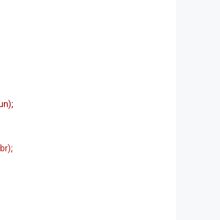
un);
br);