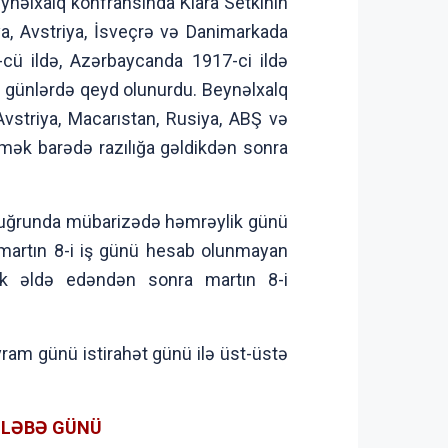
ynəlxalq konfransında Klara Setkinin
iya, Avstriya, İsveçrə və Danimarkada
cü ildə, Azərbaycanda 1917-ci ildə
f günlərdə qeyd olunurdu. Beynəlxalq
vstriya, Macarıstan, Rusiya, ABŞ və
mək barədə razılığa gəldikdən sonra
h uğrunda mübarizədə həmrəylik günü
 martın 8-i iş günü hesab olunmayan
ik əldə edəndən sonra martın 8-i
ram günü istirahət günü ilə üst-üstə
ƏLƏBƏ GÜNÜ