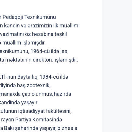
an Pedaqoji Texnikumunu
 kəndin və ərazimizin ilk müəllimi
vazimatını öz hesabına təşkil
 müəllim işləmişdir.
texnikumunu, 1964-cü ildə isə
ta məktəbinin direktoru işləmişdir.
İ-nun Baytarlıq, 1984-cü ildə
liyində baş zootexnik,
 almanaxda çap olunmuş, hazırda
əndində yaşayır.
tunun iqtisadiyyat fakültəsini,
lı rayon Partiya Komitəsində
da Bakı şəhərində yaşayır, bizneslə