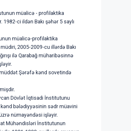
utunun müalicə - profilaktika
r. 1982-ci ildən Bakı şəhər 5 saylı
tunun müalicə-profilaktika
 müdiri, 2005-2009-cu illərdə Bakı
ağırışı ilə Qarabağ müharibəsinnə
ləyir.
n müddət Şərəfə kənd sovetində
mişdir.
an Dövlət İqtisadi İnstitutunu
də kənd bələdiyyəsinin sədr müavini
 üzrə nümayəndəsi işləyir.
at Mühəndisləri İnstitutunun