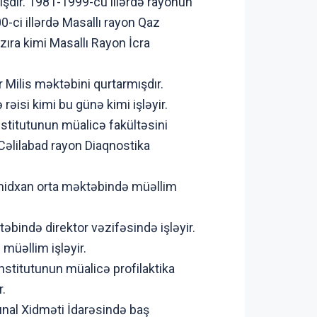
mişdir. 1981-1999-cu illərdə rayonun
00-ci illərdə Masallı rayon Qaz
azıra kimi Masallı Rayon İcra
 Milis məktəbini qurtarmışdır.
əisi kimi bu günə kimi işləyir.
stitutunun müalicə fakültəsini
 Cəlilabad rayon Diaqnostika
əmidxan orta məktəbində müəllim
bində direktor vəzifəsində işləyir.
müəllim işləyir.
stitutunun müalicə profilaktika
r.
nal Xidməti İdarəsində baş