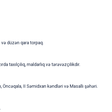
n və düzən qara torpaq.
rda taxılçılıq, maldarlıq və tərəvəzçilikdir.
lı, Öncəqala, II Səmidxan kəndləri və Masallı şəhəri.
.