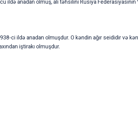
cu ildə anadan olmuş, ali təhsilini Rusiya Federasiyasını
38-ci ildə anadan olmuşdur. O kəndin ağır seididir və kən
xından iştirakı olmuşdur.