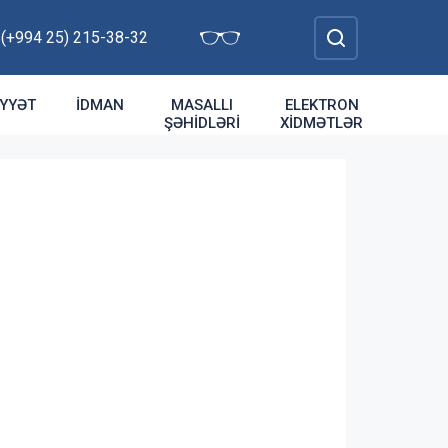
: (+994 25) 215-38-32
YYƏT
İDMAN
MASALLI
ELEKTRON
ŞƏHIDLƏRI
XIDMƏTLƏR