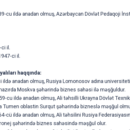
-cu ildə anadan olmuş, Azərbaycan Dövlət Pedaqoji İnstit
i il.
47-ci il.
alıları haqqında:
i ildə anadan olmuş, Rusiya Lomonosov adına universiteti 
-hazırda Moskva şəhərində biznes sahəsi ilə məşğuldur.
cu ildə anadan olmuş, Ali təhsilli Ukrayna Dövlət Texniki U
rda Tumen oblastin Surqut şəhərində bizneslə məşğul olm
4-cü ildə anadan olmuş, Ali təhsilini Rusiya Federasiyası
Voronej şəhərində biznes sahəsində məşğul olur.