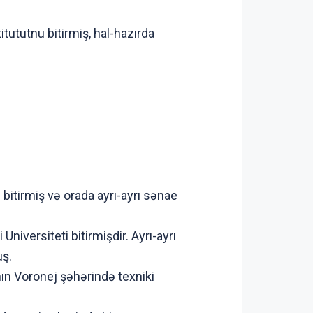
ututnu bitirmiş, hal-hazırda
bitirmiş və orada ayrı-ayrı sənae
niversiteti bitirmişdir. Ayrı-ayrı
uş.
nın Voronej şəhərində texniki