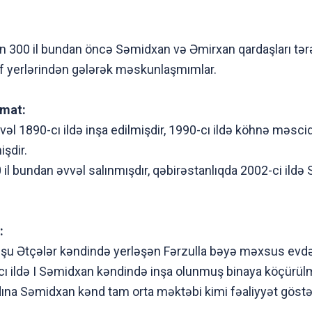
n 300 il bundan öncə Səmidxan və Əmirxan qardaşları tər
f yerlərindən gələrək məskunlaşmımlar.
umat:
 1890-cı ildə inşa edilmişdir, 1990-cı ildə köhnə məscid
işdir.
il bundan əvvəl salınmışdır, qəbirəstanlıqda 2002-ci ildə 
:
nşu Ətçələr kəndində yerləşən Fərzulla bəyə məxsus evd
ı ildə I Səmidxan kəndində inşa olunmuş binaya köçürülmü
na Səmidxan kənd tam orta məktəbi kimi fəaliyyət göstər