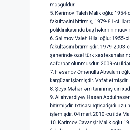
məşğuldur.
5. Kərimov Taleh Malik oğlu: 1954-c
fakültəsini bitirmiş, 1979-81-ci illə
poliklinikasında baş həkimin müavini
6. Səlimov Valeh Hilal oğlu: 1955-c
fakültəsini bitirmişdir. 1979-2003-
şəhərində özəl türk xəstəxanalarınd
səfərbər olunmuşdur. 2009-cu ildən
7. Həsənov Əmənulla Absalam oğlu 
kargüzar işləmişdir. Vəfat etmişdir.
8. Şeyx Məhərrəm tanınmış din xadim
9. Allahverdiyev Həsən Abdulhəsən 
bitirmişdir. İxtisası İqtisadçıdı u
işləmişdir. 04 mart 2010-cu ildə Ma
10. Kərimov Cavanşir Malik oğlu 19