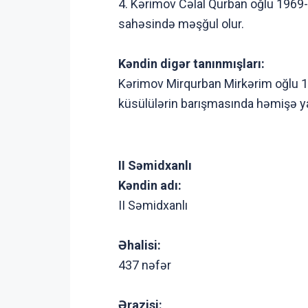
4. Kərimov Cəlal Qurban oğlu 1969-
sahəsində məşğul olur.
Kəndin digər tanınmışları:
Kərimov Mirqurban Mirkərim oğlu 19
küsülülərin barışmasında həmişə ya
II Səmidxanlı
Kəndin adı:
II Səmidxanlı
Əhalisi:
437 nəfər
Ərazisi: