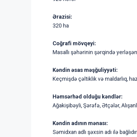
Ərazisi:
320 ha
Coğrafi mövqeyi:
Masallı şəhərinin şərqində yerləşə
Kəndin əsas məşğuliyyəti:
Keçmişdə çəltiklik və maldarlıq, hazı
Həmsərhəd olduğu kəndlər:
Ağakişibəyli, Şərəfə, Ətçələr, Alışan
Kəndin adının mənası:
Səmidxan adlı şəxsin adı ilə bağlıdır