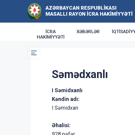
AZƏRBAYCAN RESPUBLIKASI
MASALLI RAYON İCRA HAKIMIYYƏTI
İCRA
XƏBƏRLƏR
İQTISADIY
HAKIMIYYƏTI
Səmədxanlı
I Səmidxanlı
Kəndin adı:
I Səmidxan
Əhalisi:
928 nəfər