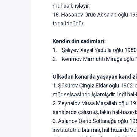
mühasib işləyir.
18. Həsənov Oruc Absalab oğlu 1939
təqaüdçüdür.
Kəndin din xadimləri:
1. Şalıyev Xəyal Yadulla oğlu 1980-c
2. Kərimov Mirmehti Mirağa oğlu 19
Ölkədən kənarda yaşayan kənd ziy
1. Şükürov Çingiz Eldar oğlu 1962-c
müəssisəsində işləmişdir. İndi hal
2. Zeynalov Musa Maşallah oğlu 1959-
sahələrdə çalışmış, lakin hal-hazı
3. Aslanov Qərib Soltanağa oğlu 196
institututnu bitirmiş, hal-hazırda 