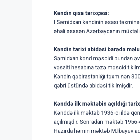
Kəndin qısa tarixçəsi:
I Səmidxan kəndinin əsası təxminə
əhali əsasən Azərbaycanın müxtəli
Kəndin tarixi abidəsi barədə məl
Səmidxan kənd məscidi bundan əvvəl
vəsaiti hesabına təzə məscid tikilm
Kəndin qəbirastanlığı təxminən 300 
qəbri üstündə abidəsi tikilmişdir.
Kənddə ilk məktəbin açıldığı tarix
Kənddə ilk məktəb 1936-cı ildə qo
açılmışdır. Sonradan məktəb 1956-c
Hazırda həmin məktəb M.İbayev adı