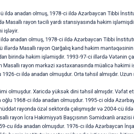
ü ildə anadan olmuş, 1978-ci ildə Azərbaycan Tibbi İnstit
rdə Masallı rayon təcili yardı stansiyasında həkim işləmişdi
 işləyir.
i ildə anadan olmuş, 1978-ci ildə Azərbaycan Tibbi İnstitu
cü illərdə Masallı rayon Qarğalıq kənd həkim məntəqəsinin
an birində həkim işləmişdir. 1993-97-ci illərdə Vətənin ç
 Masallı rayon mərkəzi xəstəxanasında müalicə həkimi iş
1926-cı ildə anadan olmuşdur. Orta təhsil almışdır. Uzu
i olmuşdur. Xaricdə yüksək dini təhsil almışdır. Vəfat et
oğlu 1968-ci ildə anadan olmuşdur. 1995-ci oldə Azərbayc
zu müddət rayonda özəl sektorda çalışmışdır və 2004-cü il
sallı rayon İcra Hakimiyyəti Başçısının Səmidxanlı ərazisi
59-cu ildə anadan olmuşdur. 1976-cı ildə Azərbaycan İnşa