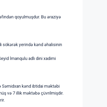
əfindən qoyulmuşdur. Bu əraziyə
i sökərək yerində kənd əhalisinin
Seyid İmanqulu adlı dini xadimi
ə Səmidxan kənd ibtidai məktəbi
ş və 7 illik məktəbə çüvrilmişdir.
ir.