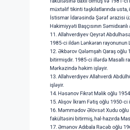
fakültəsinə daxil olmuş və 1981-ci 
müxtəlif tikinti təşkilatlarında ust
İstismar İdarəsində Şərəf ərazisi üz
Hakimiyyəti Başçısının Səmidxanlı ə
11. Allahverdiyev Qeyrət Abdulhəsə
1985-ci ildən Lənkəran rayonunun Li
12. Əkbərov Qələmşah Qaraş oğlu 19
bitirmişdir. 1985-ci illərdə Masall
Mərkəzində həkim işləyir.
13. Allahverdiyev Allahverdi Abdül
işləyir.
14. Həsənov Fikrət Məlik oğlu 1954
15. Alışov İkram Fətiş oğlu 1950-ci
16. Məmmədov Əlövsət Xudu oğlu 195
fakültəsini bitirmiş, hal-hazırda M
17. Əmənov Adıbala Rəcəb oğlu 196