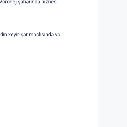
n Voronej şəhərində biznes
din xeyir-şər məclisində və