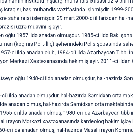
ildə həmin institutu inşaatçı mühəndis ixtisası üzrə bitir
a, iş icraçısı, baş mühəndis vəzifəsində işləmişdir. 1999-20
rə sahə rəisi işləmişdir. 29 mart 2000-ci il tarixdən hal-h
razisi üzrə müavini işləyir.
n oğlu 1957 ildə anadan olmuşdur. 1985-ci ildə Bakı şəhər
man (keçmiş Port-İliç) şəhərindəki Polis şöbəsində sahə r
57-ci ildə anadan olub, 1984-cü ildə Azərbaycan Tibbi İn
ı rayon Mərkəzi Xəstəxanasında həkim işləyir. 2011-ci ildən
hüseyn oğlu 1948-ci ildə anadan olmuşdur, hal-hazirda S
-cü ildə anadan olmuşdur, hal-hazırda Səmidxan orta məktə
 ildə anadan olmuş, hal-hazırda Səmidxan orta məktəbində 
5-ci ildə anadan olmuş, 1980-ci ildə Azərbaycan tibb in
asallı rayon Mərkəzi xəstəxanasında kardeoloq həkim işləyi
0-cı ildə anadan olmuş, hal-hazırda Masallı rayon Kommu