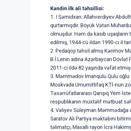
Kəndin ilk ali təhsillisi:
1. I Səmidxan: Allahverdiyev Abdu
qurtarmışdır. Böyük Vətən Müharibə
olmuşdur. Həm də kasıb uşaqların t
edilmiş, 1944-cü ildən 1990-cı il 
2. Pedaqoji təhsil almış Kərimov M
B.İ.Lenin adına Azərbaycan Dövlət P
2011-ci ildə 82 yaşında vəfat etmişd
3. Məmmədov İmanqulu Qulu oğlu: 1
Moskvada Umumittifaq KTİ-nun zoomu
Təsərrüfatlararası Qarışıq Yem İste
respublikanın müxtəlif mətbuat sə
4. Vəliyev Süleyman Məmmədağa oğlu
Saratov Ali Partiya məktəbini bitirm
təlimatçı, Masallı rayon İcra Hakimi