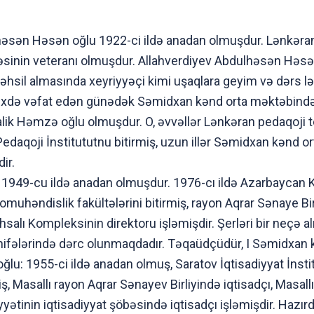
lhəsən Həsən oğlu 1922-ci ildə anadan olmuşdur. Lənkər
sinin veteranı olmuşdur. Allahverdiyev Abdulhəsən Həsən
əhsil almasında xeyriyyəçi kimi uşaqlara geyim və dərs lə
tarixdə vəfat edən günədək Səmidxan kənd orta məktəbində
alik Həmzə oğlu olmuşdur. O, əvvəllər Lənkəran pedaqoji 
edaqoji İnstitututnu bitirmiş, uzun illər Səmidxan kənd or
ir.
949-cu ildə anadan olmuşdur. 1976-cı ildə Azarbaycan KT
həndislik fakültələrini bitirmiş, rayon Aqrar Sənaye Bir
hsalı Kompleksinin direktoru işləmişdir. Şerləri bir neçə
hifələrində dərc olunmaqdadır. Təqaüdçüdür, I Səmidxan k
: 1955-ci ildə anadan olmuş, Saratov İqtisadiyyat İnstitu
iş, Masallı rayon Aqrar Sənayev Birliyində iqtisadçı, Masal
yyətinin iqtisadiyyat şöbəsində iqtisadçı işləmişdir. Hazır