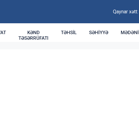
Qaynar xətt
YAT
KƏND
TƏHSIL
SƏHIYYƏ
MƏDƏNI
TƏSƏRRÜFATI