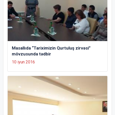
Masallıda “Tariximizin Qurtuluş zirvəsi”
mövzusunda tədbir
10 iyun 2016