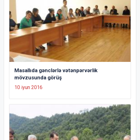
Masallıda gənclərlə vətənpərvərlik
mövzusunda görüş
10 iyun 2016