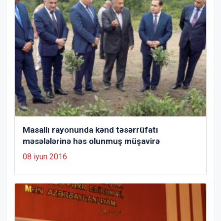
Masallı rayonunda kənd təsərrüfatı
məsələlərinə həs olunmuş müşavirə
08 iyun 2016