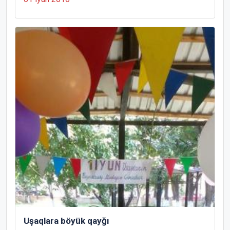
Uşaqlara böyük qayğı