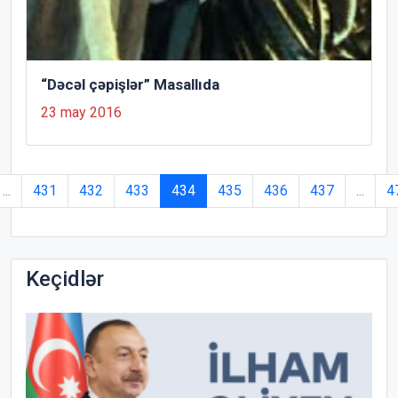
“Dəcəl çəpişlər” Masallıda
23 may 2016
...
431
432
433
434
435
436
437
...
4
Keçidlər