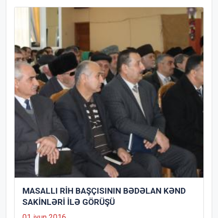
MASALLI RİH BAŞÇISININ BƏDƏLAN KƏND
SAKİNLƏRİ İLƏ GÖRÜŞÜ
01 iyun 2016