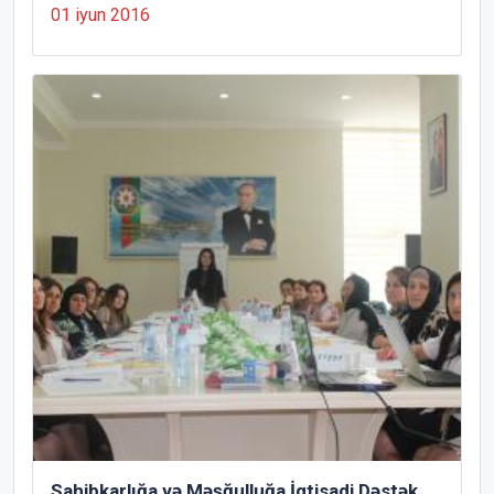
01 iyun 2016
Sahibkarlığa və Məşğulluğa İqtisadi Dəstək