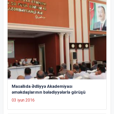
Masallıda Ədliyyə Akademiyası
əməkdaşlarının bələdiyyələrlə görüşü
03 iyun 2016