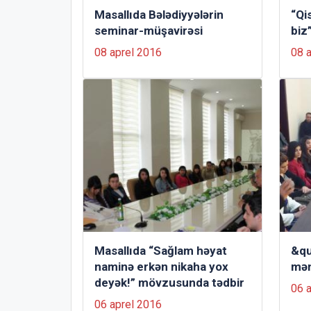
Masallıda Bələdiyyələrin
“Qi
seminar-müşavirəsi
biz
08 aprel 2016
08 
Masallıda “Sağlam həyat
&qu
naminə erkən nikaha yox
mən
deyək!” mövzusunda tədbir
06 
06 aprel 2016