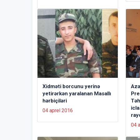
Xidməti borcunu yerinə
Azə
yetirərkən yaralanan Masallı
Pre
hərbiçiləri
Təh
icla
04 aprel 2016
ray
04 