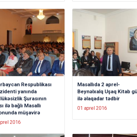
rbaycan Respublikası
Masallıda 2 aprel-
zidenti yanında
Beynəlxalq Uşaq Kitab g
lükəsizlik Şurasının
ilə əlaqadar tədbir
sı ilə bağlı Masallı
01 aprel 2016
onunda müşavirə
aprel 2016