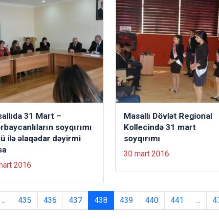
allıda 31 Mart –
Masallı Dövlət Regional
rbaycanlıların soyqırımı
Kollecində 31 mart
ü ilə əlaqədar dəyirmi
soyqırımı
sa
30 mart 2016
mart 2016
...
435
436
437
438
439
440
441
...
4