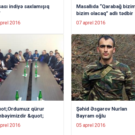
sası indiyə saxlamışıq
Masallıda “Qarabağ bizim
”
bizim olacaq” adlı tədbir
aprel 2016
07 aprel 2016
ot;Ordumuz qürur
Şəhid Əsgərov Nurlan
bəyimizdir &quot;
Bayram oğlu
aprel 2016
05 aprel 2016