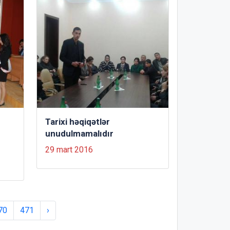
Tarixi həqiqətlər
unudulmamalıdır
29 mart 2016
70
471
›