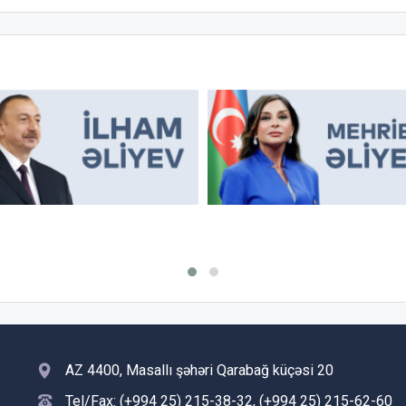
AZ 4400, Masallı şəhəri Qarabağ küçəsi 20
Tel/Fax: (+994 25) 215-38-32, (+994 25) 215-62-60