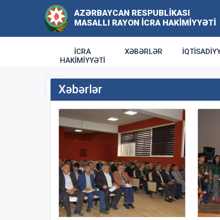
AZƏRBAYCAN RESPUBLIKASI
MASALLI RAYON İCRA HAKIMIYYƏTI
İCRA
XƏBƏRLƏR
İQTISADIY
HAKIMIYYƏTI
Xəbərlər