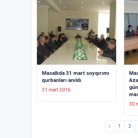
Masallıda 31 mart soyqırımı
Mas
qurbanları anıldı
Azə
gün
31 mart 2016
ma
30 
‹
1
2