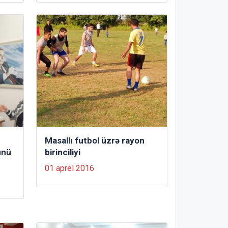
Masallı futbol üzrə rayon
ünü
birinciliyi
01 aprel 2016