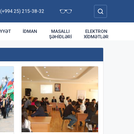
: (+994 25) 215-38-32
YYƏT
İDMAN
MASALLI
ELEKTRON
ŞƏHIDLƏRI
XIDMƏTLƏR