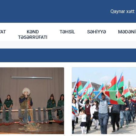
Qaynar xətt
YAT
KƏND
TƏHSIL
SƏHIYYƏ
MƏDƏNI
TƏSƏRRÜFATI