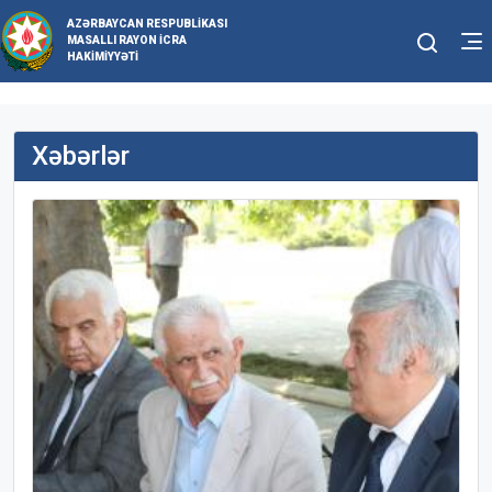
AZƏRBAYCAN RESPUBLIKASI
MASALLI RAYON İCRA
HAKIMIYYƏTI
Xəbərlər