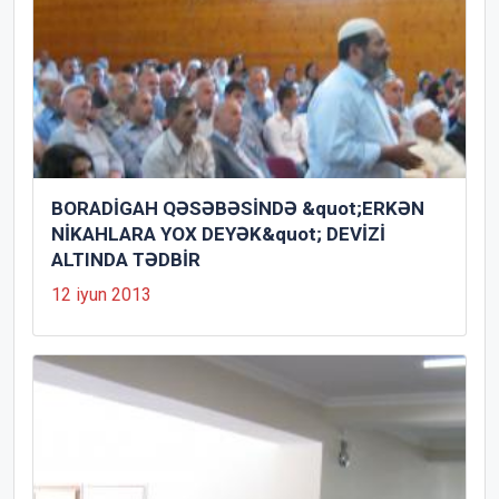
BORADİGAH QƏSƏBƏSİNDƏ &quot;ERKƏN
NİKAHLARA YOX DEYƏK&quot; DEVİZİ
ALTINDA TƏDBİR
12 iyun 2013