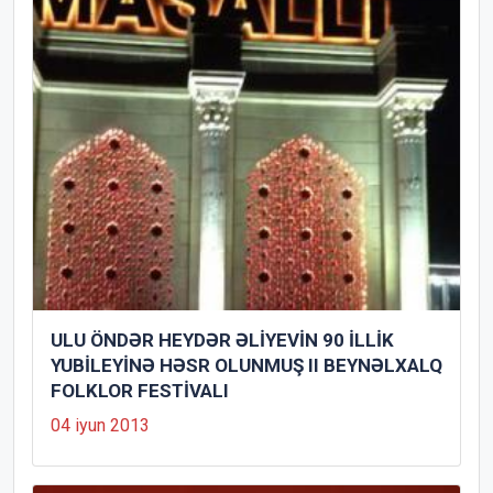
ULU ÖNDƏR HEYDƏR ƏLİYEVİN 90 İLLİK
YUBİLEYİNƏ HƏSR OLUNMUŞ II BEYNƏLXALQ
FOLKLOR FESTİVALI
04 iyun 2013