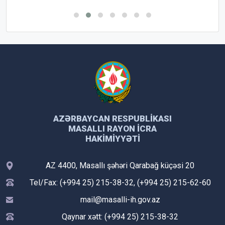
AZƏRBAYCAN RESPUBLIKASI
MASALLI RAYON İCRA
HAKIMIYYƏTI
AZ 4400, Masallı şəhəri Qarabağ küçəsi 20
Tel/Fax: (+994 25) 215-38-32, (+994 25) 215-62-60
mail@masalli-ih.gov.az
Qaynar xətt: (+994 25) 215-38-32