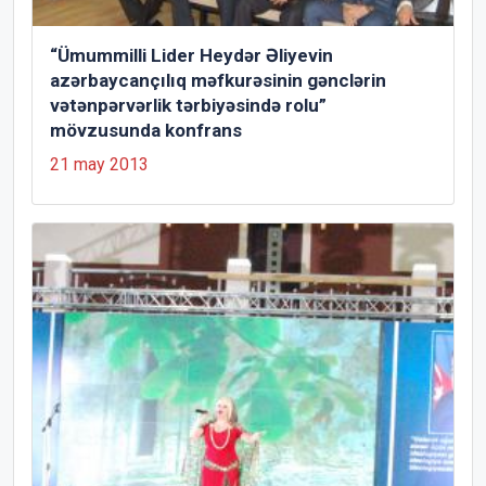
“Ümummilli Lider Heydər Əliyevin
azərbaycançılıq məfkurəsinin gənclərin
vətənpərvərlik tərbiyəsində rolu”
mövzusunda konfrans
21 may 2013