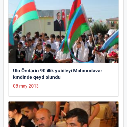
Ulu Öndərin 90 illik yubileyi Mahmudavar
kındində qeyd olundu
08 may 2013