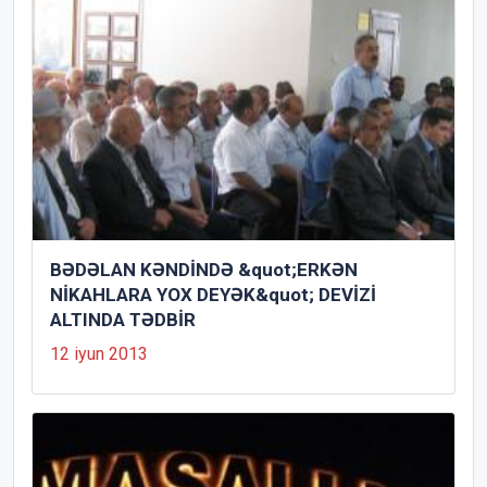
BƏDƏLAN KƏNDİNDƏ &quot;ERKƏN
NİKAHLARA YOX DEYƏK&quot; DEVİZİ
ALTINDA TƏDBİR
12 iyun 2013