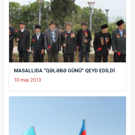
MASALLIDA “QƏLƏBƏ GÜNÜ” QEYD EDİLDİ
10 may 2013