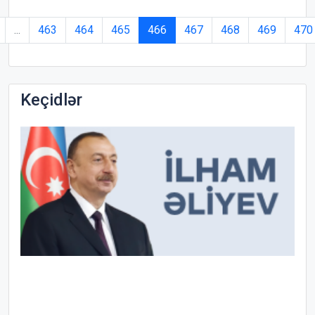
...
463
464
465
466
467
468
469
470
Keçidlər